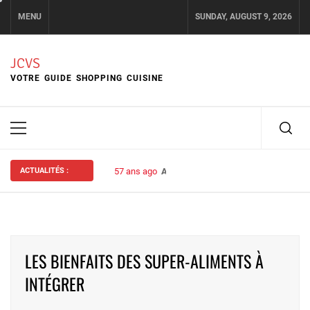
Skip
MENU
SUNDAY, AUGUST 9, 2026
to
content
JCVS
VOTRE GUIDE SHOPPING CUISINE
Primary
Menu
ACTUALITÉS :
57 ans ago
Assurance habitation : bien choisir s
LES BIENFAITS DES SUPER-ALIMENTS À
INTÉGRER