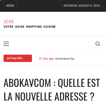
Skip
MENU
SATURDAY, AUGUST 8, 2026
to
content
JCVS
VOTRE GUIDE SHOPPING CUISINE
Primary
Menu
ACTUALITÉS :
57 ans ago
Assurance habitation : bien choisir s
ABOKAVCOM : QUELLE EST
LA NOUVELLE ADRESSE ?