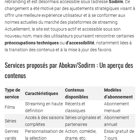
rebranding et est désormais accessible sous l’adresse
Sodirm
. Ce
changement a été motivé par des ajustements stratégiques visant à
offrir une meilleure expérience utilisateur et à se conformer aux
normes actuelles du marché des plateformes de streaming.
Actuellement, le site est toujours actif et accessible sous son
nouveau nom, mais des utilisateurs pourraient rencontrer certaines
préoccupations techniques
ou
d’accessibilité
, notamment liées à
la transition des contenus et à la mise à jour des favoris.
Services proposés par Abokav/Sodirm : Un aperçu des
contenus
Type de
Contenus
Modèles
Caractéristiques
service
disponibles
d’abonnement
Streaming en haute
Récents et
Abonnement
Films
définition
classiques
mensuel
Accès à des saisons
Séries originales et
Abonnement
Séries
complètes
partenaires
annuel
Genres
Personnalisation de
Action, comédie,
Essai gratuit de
variés
la sélection
drame, etc.
7 jours