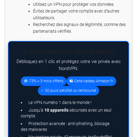
Utilisez un VPN pour protéger vos données.
Évitez de partager votre compte avec d’autres
utilisateurs.
Recherchez des signaux de légitimité, comme des
partenariats vérifiés.
🚨 Accès bloqué à votre site de streaming ?
Débloquez en 1 clic et protégez votre vie privée avec
NordVPN.
🎁 -73% + 3 mois offerts
🛍️ Carte cadeau Amazon.fr
✅ 30 jours satisfait ou remboursé
Le VPN numéro 1 dans le monde !
Jusqu’à
10 appareils
sécurisés avec un seul
compte
Protection avancée : anti-phishing, blocage
des malwares
Navigation privée : IP masquée, trafic chiffré