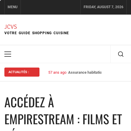
Skip
MENU
FRIDAY, AUGUST 7, 2026
to
content
JCVS
VOTRE GUIDE SHOPPING CUISINE
Primary
Menu
ACTUALITÉS :
57 ans ago
Assurance habitation : bien choisir s
ACCÉDEZ À
EMPIRESTREAM : FILMS ET