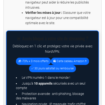
navigateur peut aider à réduire les publicités
intrusives.
Vérifier les mises à jour :
S’assurer que votre
navigateur est à jour pour une compatibilité
optimale avec le site.
🚨 Accès bloqué à votre site de streaming ?
Débloquez en 1 clic et protégez votre vie privée avec
NordVPN.
🎁 -73% + 3 mois offerts
🛍️ Carte cadeau Amazon.fr
✅ 30 jours satisfait ou remboursé
Le VPN numéro 1 dans le monde !
Jusqu’à
10 appareils
sécurisés avec un seul
compte
Protection avancée : anti-phishing, blocage
des malwares
Navigation privée : IP masquée, trafic chiffré