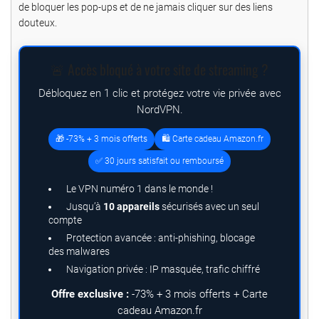
de bloquer les pop-ups et de ne jamais cliquer sur des liens
douteux.
🚨 Accès bloqué à votre site de streaming ?
Débloquez en 1 clic et protégez votre vie privée avec
NordVPN.
🎁 -73% + 3 mois offerts
🛍️ Carte cadeau Amazon.fr
✅ 30 jours satisfait ou remboursé
Le VPN numéro 1 dans le monde !
Jusqu’à
10 appareils
sécurisés avec un seul
compte
Protection avancée : anti-phishing, blocage
des malwares
Navigation privée : IP masquée, trafic chiffré
Offre exclusive :
-73% + 3 mois offerts + Carte
cadeau Amazon.fr