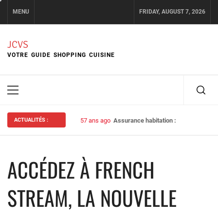
Skip
MENU
FRIDAY, AUGUST 7, 2026
to
content
JCVS
VOTRE GUIDE SHOPPING CUISINE
Primary
Menu
ACTUALITÉS :
57 ans ago
Assurance habitation : bien choisir s
ACCÉDEZ À FRENCH
STREAM, LA NOUVELLE