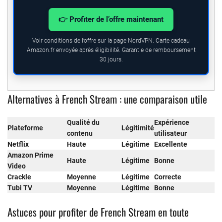
👉 Profiter de l’offre maintenant
Voir conditions de l’offre sur la page NordVPN. Carte cadeau
Amazon.fr envoyée après éligibilité. Garantie de remboursement
30 jours.
Alternatives à French Stream : une comparaison utile
Qualité du
Expérience
Plateforme
Légitimité
contenu
utilisateur
Netflix
Haute
Légitime
Excellente
Amazon Prime
Haute
Légitime
Bonne
Video
Crackle
Moyenne
Légitime
Correcte
Tubi TV
Moyenne
Légitime
Bonne
Astuces pour profiter de French Stream en toute