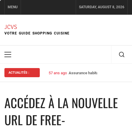
Skip
MENU
SATURDAY, AUGUST 8, 2026
to
content
JCVS
VOTRE GUIDE SHOPPING CUISINE
Primary
Menu
ACTUALITÉS :
57 ans ago
Assurance habitation : bien choisir s
ACCÉDEZ À LA NOUVELLE
URL DE FREE-