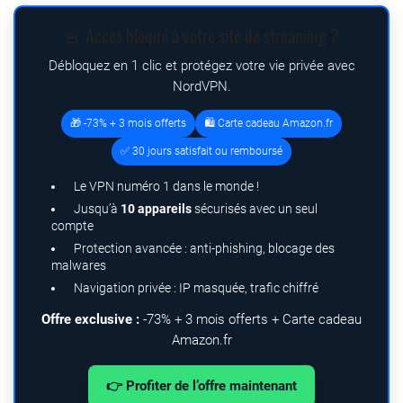
🚨 Accès bloqué à votre site de streaming ?
Débloquez en 1 clic et protégez votre vie privée avec
NordVPN.
🎁 -73% + 3 mois offerts
🛍️ Carte cadeau Amazon.fr
✅ 30 jours satisfait ou remboursé
Le VPN numéro 1 dans le monde !
Jusqu’à
10 appareils
sécurisés avec un seul
compte
Protection avancée : anti-phishing, blocage des
malwares
Navigation privée : IP masquée, trafic chiffré
Offre exclusive :
-73% + 3 mois offerts + Carte cadeau
Amazon.fr
👉 Profiter de l’offre maintenant