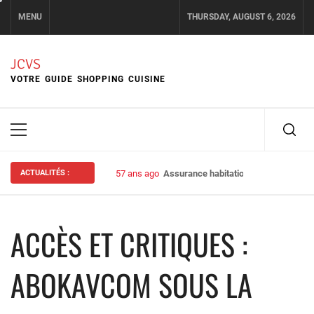
Skip
MENU
THURSDAY, AUGUST 6, 2026
to
content
JCVS
VOTRE GUIDE SHOPPING CUISINE
Primary
Menu
ACTUALITÉS :
57 ans ago
Assurance habitation : bien choisir s
ACCÈS ET CRITIQUES :
ABOKAVCOM SOUS LA