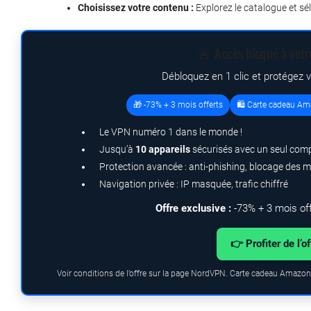
Choisissez votre contenu :
Explorez le catalogue et sél
🚨 Accès bloqué à votr
Débloquez en 1 clic et protégez 
🎁 -73% + 3 mois offerts
🛍️ Carte cadeau Am
Le VPN numéro 1 dans le monde !
Jusqu’à
10 appareils
sécurisés avec un seul com
Protection avancée : anti-phishing, blocage des 
Navigation privée : IP masquée, trafic chiffré
Offre exclusive :
-73% + 3 mois of
👉 Profiter de l’o
Voir conditions de l’offre sur la page NordVPN. Carte cadeau Amazon.