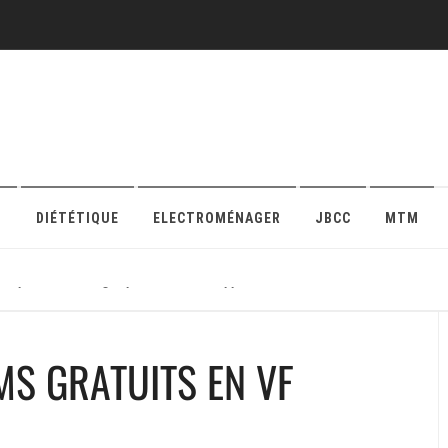
O
DIÉTÉTIQUE
ELECTROMÉNAGER
JBCC
MTM
r sa protection en ligne pour maison ou appartement
MS GRATUITS EN VF