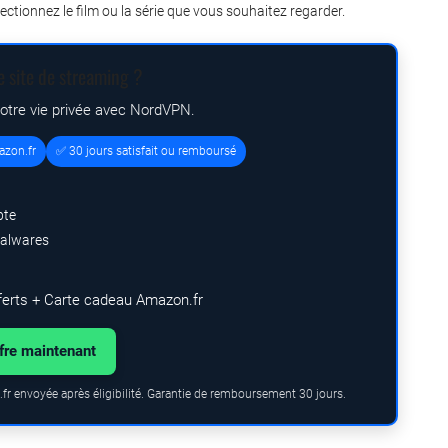
ectionnez le film ou la série que vous souhaitez regarder.
e site de streaming ?
votre vie privée avec NordVPN.
azon.fr
✅ 30 jours satisfait ou remboursé
pte
malwares
ferts + Carte cadeau Amazon.fr
ffre maintenant
fr envoyée après éligibilité. Garantie de remboursement 30 jours.