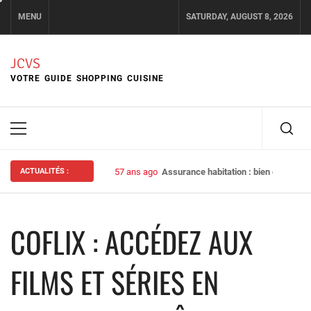
Skip
MENU
SATURDAY, AUGUST 8, 2026
to
content
JCVS
VOTRE GUIDE SHOPPING CUISINE
Primary
Menu
ACTUALITÉS :
57 ans ago
Assurance habitation : bien choisir s
COFLIX : ACCÉDEZ AUX
FILMS ET SÉRIES EN