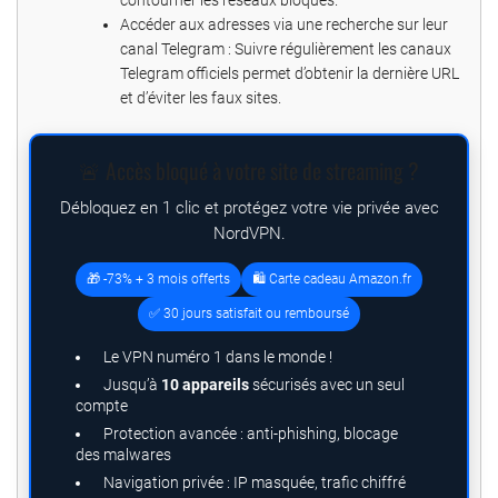
Accéder aux adresses via une recherche sur leur
canal Telegram : Suivre régulièrement les canaux
Telegram officiels permet d’obtenir la dernière URL
et d’éviter les faux sites.
🚨 Accès bloqué à votre site de streaming ?
Débloquez en 1 clic et protégez votre vie privée avec
NordVPN.
🎁 -73% + 3 mois offerts
🛍️ Carte cadeau Amazon.fr
✅ 30 jours satisfait ou remboursé
Le VPN numéro 1 dans le monde !
Jusqu’à
10 appareils
sécurisés avec un seul
compte
Protection avancée : anti-phishing, blocage
des malwares
Navigation privée : IP masquée, trafic chiffré