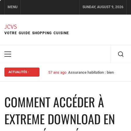
Skip
MENU
SUNDAY, AUGUST 9, 2026
to
content
JCVS
VOTRE GUIDE SHOPPING CUISINE
Primary
Menu
ACTUALITÉS :
57 ans ago
Assurance habitation : bien choisir s
COMMENT ACCÉDER À
EXTREME DOWNLOAD EN