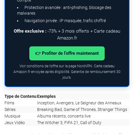
Protection avancée : anti-phishing, blocage des
malwares
Navigation privée : IP masquée, trafic chiffré
Offre exclusive :
-73% + 3 mois offerts + Carte cadeau
Amazon.fr
👉 Profiter de l’offre maintenant
Voir conditions de l’offre sur la page NordVPN. Carte cadeau
Amazon.fr envoyée après éligibilité. Garantie de remboursement 30
jours.
Type de Contenu
Exemples
Films
Inception, Avengers, Le Seigneur des Anneaux
Séries
Breaking Bad, Game of Thrones, Stranger Things
Musique
Albums récents, concerts live
Jeux Vidéo
The Witcher 3, FIFA 21, Call of Duty