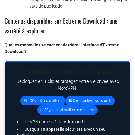
date de publication.
Contenus disponibles sur Extreme Download : une
variété à explorer
Quelles merveilles se cachent derrière l’interface d’Extreme
Download ?
🚨 Accès bloqué à votre site de streaming ?
Débloquez en 1 clic et protégez votre vie privée avec
NordVPN.
🎁 -73% + 3 mois offerts
🛍️ Carte cadeau Amazon.fr
✅ 30 jours satisfait ou remboursé
Le VPN numéro 1 dans le monde !
Jusqu’à
10 appareils
sécurisés avec un seul
compte