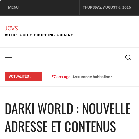
Skip
MENU
THURSDAY, AUGUST 6, 2026
to
content
JCVS
VOTRE GUIDE SHOPPING CUISINE
Primary
Menu
ACTUALITÉS :
57 ans ago
Assurance habitation : bien choisir s
DARKI WORLD : NOUVELLE
ADRESSE ET CONTENUS