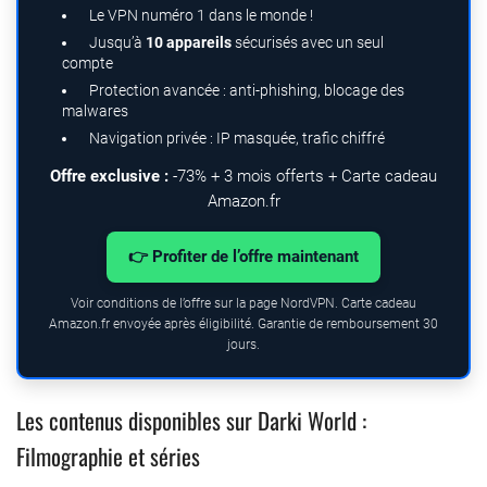
Le VPN numéro 1 dans le monde !
Jusqu’à
10 appareils
sécurisés avec un seul
compte
Protection avancée : anti-phishing, blocage des
malwares
Navigation privée : IP masquée, trafic chiffré
Offre exclusive :
-73% + 3 mois offerts + Carte cadeau
Amazon.fr
👉 Profiter de l’offre maintenant
Voir conditions de l’offre sur la page NordVPN. Carte cadeau
Amazon.fr envoyée après éligibilité. Garantie de remboursement 30
jours.
Les contenus disponibles sur Darki World :
Filmographie et séries