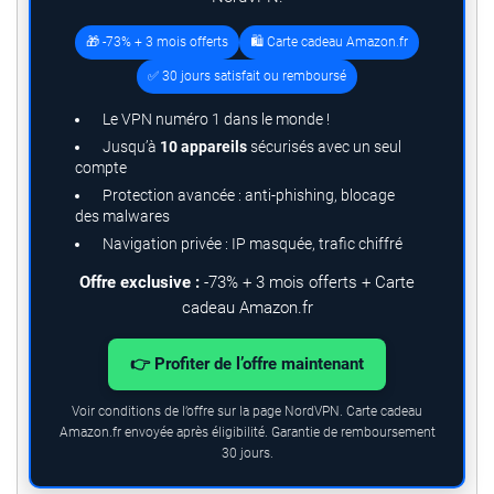
🎁 -73% + 3 mois offerts
🛍️ Carte cadeau Amazon.fr
✅ 30 jours satisfait ou remboursé
Le VPN numéro 1 dans le monde !
Jusqu’à
10 appareils
sécurisés avec un seul
compte
Protection avancée : anti-phishing, blocage
des malwares
Navigation privée : IP masquée, trafic chiffré
Offre exclusive :
-73% + 3 mois offerts + Carte
cadeau Amazon.fr
👉 Profiter de l’offre maintenant
Voir conditions de l’offre sur la page NordVPN. Carte cadeau
Amazon.fr envoyée après éligibilité. Garantie de remboursement
30 jours.