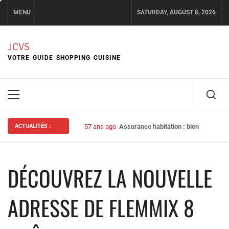
Skip
MENU
SATURDAY, AUGUST 8, 2026
to
content
JCVS
VOTRE GUIDE SHOPPING CUISINE
Primary
Menu
ACTUALITÉS :
57 ans ago
Assurance habitation : bien choisir s
DÉCOUVREZ LA NOUVELLE
ADRESSE DE FLEMMIX 8