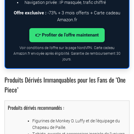
Navigation privée : IP masquée, trafic chiffré
Offre exclusive :
-73% + 3 mois offerts + Carte cadeau
Amazon.fr
👉 Profiter de l’offre maintenant
Voir conditions de l’offre sur la page NordVPN. Carte cadeau
Amazon.fr envoyée après éligibilité. Garantie de remboursement 30
jours.
Produits Dérivés Immanquables pour les Fans de ‘One
Piece’
Produits dérivés recommandés :
Figurines de Monkey D. Luffy et de l’équipage du
Chapeau de Paille.
T-shirts, sweats et accessoires inspirés de l’univers