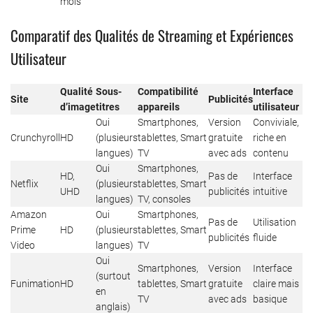
mois
Comparatif des Qualités de Streaming et Expériences
Utilisateur
Qualité
Sous-
Compatibilité
Interface
Site
Publicités
d’image
titres
appareils
utilisateur
Oui
Smartphones,
Version
Conviviale,
Crunchyroll
HD
(plusieurs
tablettes, Smart
gratuite
riche en
langues)
TV
avec ads
contenu
Oui
Smartphones,
HD,
Pas de
Interface
Netflix
(plusieurs
tablettes, Smart
UHD
publicités
intuitive
langues)
TV, consoles
Amazon
Oui
Smartphones,
Pas de
Utilisation
Prime
HD
(plusieurs
tablettes, Smart
publicités
fluide
Video
langues)
TV
Oui
Smartphones,
Version
Interface
(surtout
Funimation
HD
tablettes, Smart
gratuite
claire mais
en
TV
avec ads
basique
anglais)