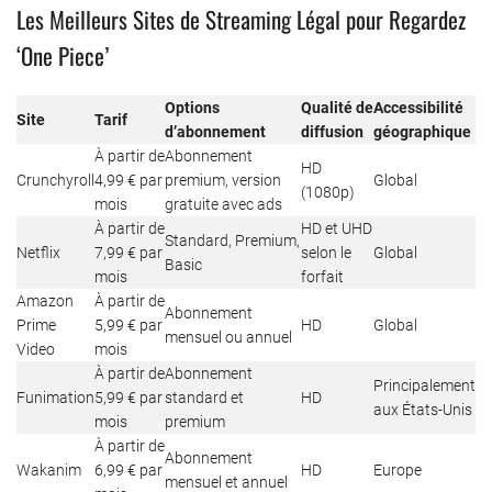
Les Meilleurs Sites de Streaming Légal pour Regardez
‘One Piece’
Options
Qualité de
Accessibilité
Site
Tarif
d’abonnement
diffusion
géographique
À partir de
Abonnement
HD
Crunchyroll
4,99 € par
premium, version
Global
(1080p)
mois
gratuite avec ads
À partir de
HD et UHD
Standard, Premium,
Netflix
7,99 € par
selon le
Global
Basic
mois
forfait
Amazon
À partir de
Abonnement
Prime
5,99 € par
HD
Global
mensuel ou annuel
Video
mois
À partir de
Abonnement
Principalement
Funimation
5,99 € par
standard et
HD
aux États-Unis
mois
premium
À partir de
Abonnement
Wakanim
6,99 € par
HD
Europe
mensuel et annuel