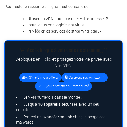
Pour rester en sécurité en ligne, il est conseillé de :
Utiliser un VPN pour masquer votre adresse IP.
Installer un bon logiciel antivirus.
Privilégier les services de streaming légaux.
🚨 Accès bloqué à votre site de streaming ?
Débloquez en 1 clic et protégez votre vie privée avec
NordVPN.
🎁 -73% + 3 mois offerts
🛍️ Carte cadeau Amazon.fr
✅ 30 jours satisfait ou remboursé
Le VPN numéro 1 dans le monde !
Jusqu’à
10 appareils
sécurisés avec un seul
compte
Protection avancée : anti-phishing, blocage des
malwares