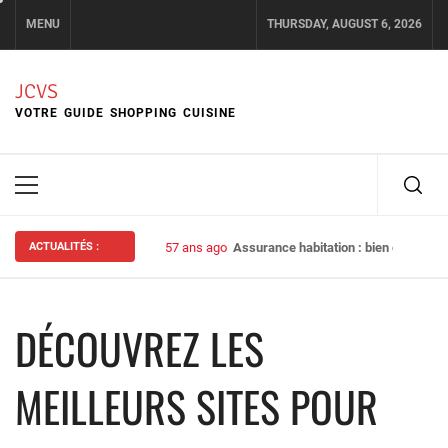
Skip
MENU
THURSDAY, AUGUST 6, 2026
to
content
JCVS
VOTRE GUIDE SHOPPING CUISINE
Primary
Menu
ACTUALITÉS :
57 ans ago
Assurance habitation : bien choisir s
DÉCOUVREZ LES
MEILLEURS SITES POUR