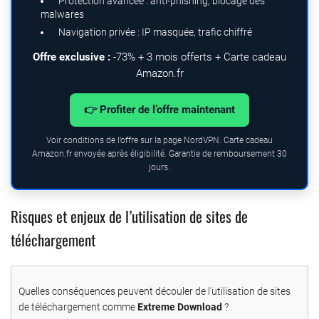
Protection avancée : anti-phishing, blocage des
malwares
Navigation privée : IP masquée, trafic chiffré
Offre exclusive :
-73% + 3 mois offerts + Carte cadeau
Amazon.fr
👉 Profiter de l’offre maintenant
Voir conditions de l’offre sur la page NordVPN. Carte cadeau
Amazon.fr envoyée après éligibilité. Garantie de remboursement 30
jours.
Risques et enjeux de l’utilisation de sites de
téléchargement
Quelles conséquences peuvent découler de l’utilisation de sites
de téléchargement comme
Extreme Download
?