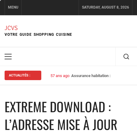
Skip
MENU
SATURDAY, AUGUST 8, 2026
to
content
JCVS
VOTRE GUIDE SHOPPING CUISINE
Primary
Menu
ACTUALITÉS :
57 ans ago
Assurance habitation : bien choisir s
EXTREME DOWNLOAD :
L’ADRESSE MISE À JOUR