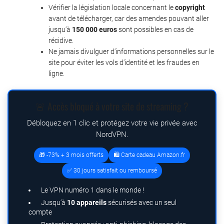
Vérifier la législation locale concernant le
copyright
avant de télécharger, car des amendes pouvant aller
jusqu’à
150 000 euros
sont possibles en cas de
récidive.
Ne jamais divulguer d’informations personnelles sur le
site pour éviter les vols d’identité et les fraudes en
ligne.
🚨 Accès bloqué à votre site de streaming ?
Débloquez en 1 clic et protégez votre vie privée avec
NordVPN.
🎁 -73% + 3 mois offerts
🛍️ Carte cadeau Amazon.fr
✅ 30 jours satisfait ou remboursé
Le VPN numéro 1 dans le monde !
Jusqu’à
10 appareils
sécurisés avec un seul
compte