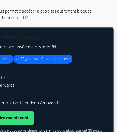
vous permet d’accéder à des sites autrement bloqués.
 bonne rapidité.
e site de streaming ?
votre vie privée avec NordVPN.
azon.fr
✅ 30 jours satisfait ou remboursé
pte
malwares
ferts + Carte cadeau Amazon.fr
ffre maintenant
fr envoyée après éligibilité. Garantie de remboursement 30 jours.