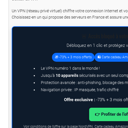
Un VPN (réseau privé virtuel) chiffre votre connexion Internet et 
Choisissez-en un qui propose des serveurs en France et assure une
🚨 Accès bloqué à votr
Débloquez en 1 clic et protégez 
🎁 -73% + 3 mois offerts
🛍️ Carte cadeau Am
Le VPN numéro 1 dans le monde !
Jusqu’à
10 appareils
sécurisés avec un seul com
Protection avancée : anti-phishing, blocage des 
Navigation privée : IP masquée, trafic chiffré
Offre exclusive :
-73% + 3 mois of
👉 Profiter de l’o
Voir conditions de l’offre sur la page NordVPN. Carte cadeau Amazon.