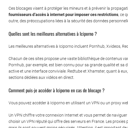
Ces blocages visent à protéger les mineurs et à prévenir la propagat
fournisseurs d’accès à internet pour imposer ces restrictions
, ce 
outre, des préoccupations liées à la sécurité des données personnel
Quelles sont les meilleures alternatives à Iciporno ?
Les meilleures alternatives à Iciporno incluent Pornhub, Xvideos, R
Chacun de ces sites propose une vaste bibliothèque de contenus var
Pornhub, par exemple, est bien connu pour sa grande qualité et sa 
active et une interface conviviale. Redtube et Xhamster, quant à eu
sections dédiées aux vidéos en direct.
Comment puis-je accéder à Iciporno en cas de blocage ?
Vous pouvez accéder à Iciporno en utilisant un VPN ou un proxy we
Un VPN chiffre votre connexion Internet et vous permet de naviguer a
choisir un VPN réputé qui offre des serveurs en France. Les proxies 
mais ils sont souvent moins sécurisés. Attention, il est important de 