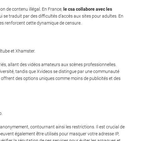
ion de contenu illégal. En France,
le csa collabore avec les
qui se traduit par des difficultés d’accès aux sites pour adultes. En
les renforcent cette dynamique de censure.
edtube et Xhamster.
iés, allant des vidéos amateurs aux scènes professionnelles.
diversité, tandis que Xvideos se distingue par une communauté
x, offrent des options uniques comme moins de publicités et des
b.
nonymement, contournant ainsi les restrictions. Il est crucial de
peuvent également être utilisés pour masquer votre adresse IP,
vérifier la réputation de ces services pour éviter les arnaques et