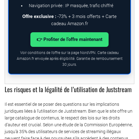
Navigation privée : IP masquée, trafic chiffré
Offre exclusive :
-73% + 3 mois offerts + Carte
cadeau Amazon.fr
👉 Profiter de l’offre maintenant
Voir conditions de l’offre sur la page NordVPN. Carte cadeau
Amazon.fr envoyée après éligibilité. Garantie de remboursement
30 jours.
Les risques et la légalité de l’utilisation de Juststream
Il est essentiel de se poser des questions sur les implications
juridiques liées à l’utilisation de Juststream. Bien que le site offre un
large catalogue de contenus, le respect des lois sur les droits
d’auteur est crucial. Selon une étude de la Commission Européenne,
jusqu’à 35% des utilisateurs de services de streaming illégaux
peuvent faire face à des poursuites s’ils accèdent à des contenus