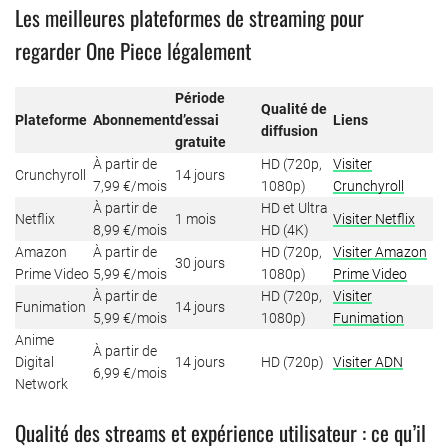
Les meilleures plateformes de streaming pour
regarder One Piece légalement
Période
Qualité de
Plateforme
Abonnement
d’essai
Liens
diffusion
gratuite
À partir de
HD (720p,
Visiter
Crunchyroll
14 jours
7,99 €/mois
1080p)
Crunchyroll
À partir de
HD et Ultra
Netflix
1 mois
Visiter Netflix
8,99 €/mois
HD (4K)
Amazon
À partir de
HD (720p,
Visiter Amazon
30 jours
Prime Video
5,99 €/mois
1080p)
Prime Video
À partir de
HD (720p,
Visiter
Funimation
14 jours
5,99 €/mois
1080p)
Funimation
Anime
À partir de
Digital
14 jours
HD (720p)
Visiter ADN
6,99 €/mois
Network
Qualité des streams et expérience utilisateur : ce qu’il