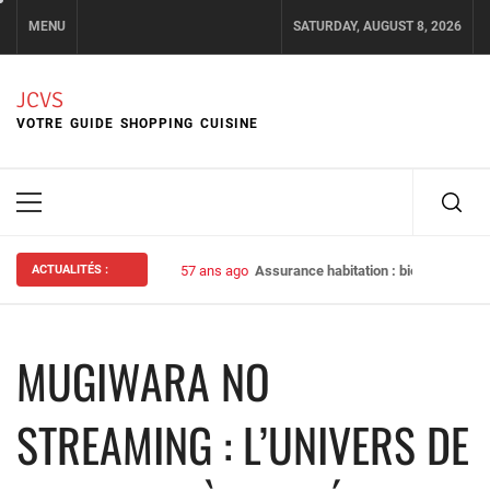
Skip
MENU
SATURDAY, AUGUST 8, 2026
to
content
JCVS
VOTRE GUIDE SHOPPING CUISINE
Primary
Menu
ACTUALITÉS :
57 ans ago
Assurance habitation : bien choisir s
MUGIWARA NO
STREAMING : L’UNIVERS DE