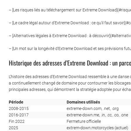
– [Les risques liés au téléchargement sur Extreme Download](#risqu
– [Le cadre légal autour d’Extreme Download : ce qu’il faut savoir](#
– [Alternatives légales à Extreme Download : à découvrir](#alternati
– [Un mot sur la longévité d’Extreme Download et ses prévisions futu
Historique des adresses d’Extreme Download : un parc
L’histoire des adresses d’Extreme Download ressemble à une danse co
a continuellement changé de domaine pour contourner les blocages qu
principales adresses, qui démontrent la stratégie adoptée pour échap
Période
Domaines utilisés
2008-2015
extreme-down.com, .net, .org
2016-2017
extreme-down.me, .in, .cc, .co, .one
Fin 2022
Fermeture officielle
2025
extrem-down.motorcycles (actuel)