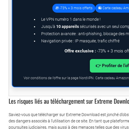
🎁 -73% + 3 mois offerts
🛍️ Carte cadeau Am
Le VPN numéro 1 dans le monde !
Jusqu’à
10 appareils
sécurisés avec un seul com
Protection avancée : anti-phishing, blocage des 
Navigation privée : IP masquée, trafic chiffré
Offre exclusive :
-73% + 3 mois of
👉 Profiter de l’o
Voir conditions de l’offre sur la page NordVPN. Carte cadeau Amazon.
Les risques liés au téléchargement sur Extreme Downl
Saviez-vous que télécharger sur Extreme Download est jonché d’obstac
des dangers associés à l’utilisation de ce site. En tant que plateform
poursuites judiciaires, mais aussi à des menaces telles que des virus