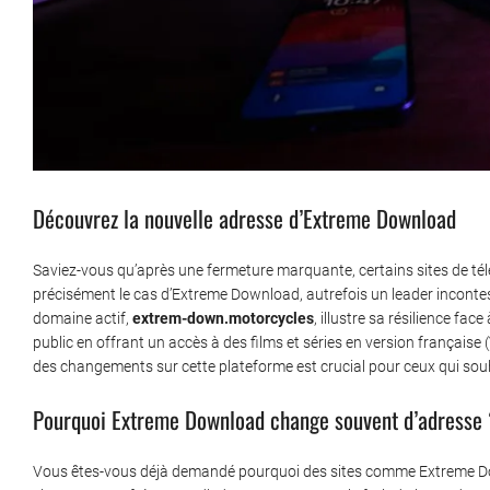
Découvrez la nouvelle adresse d’Extreme Download
Saviez-vous qu’après une fermeture marquante, certains sites de tél
précisément le cas d’Extreme Download, autrefois un leader inconte
domaine actif,
extrem-down.motorcycles
, illustre sa résilience fa
public en offrant un accès à des films et séries en version française 
des changements sur cette plateforme est crucial pour ceux qui souha
Pourquoi Extreme Download change souvent d’adresse 
Vous êtes-vous déjà demandé pourquoi des sites comme Extreme Dow