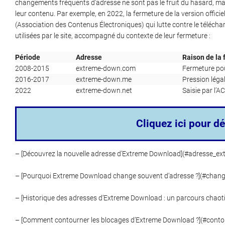
changements fréquents d’adresse ne sont pas le fruit du hasard, mais
leur contenu. Par exemple, en 2022, la fermeture de la version officiel
(Association des Contenus Électroniques) qui lutte contre le téléch
utilisées par le site, accompagné du contexte de leur fermeture :
Période
Adresse
Raison de la
2008-2015
extreme-down.com
Fermeture pou
2016-2017
extreme-down.me
Pression léga
2022
extreme-down.net
Saisie par l’A
Cliquez ici pour dé
– [Découvrez la nouvelle adresse d’Extreme Download](#adresse_e
– [Pourquoi Extreme Download change souvent d’adresse ?](#chan
– [Historique des adresses d’Extreme Download : un parcours chaot
– [Comment contourner les blocages d’Extreme Download ?](#conto