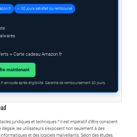
azon.fr
✅ 30 jours satisfait ou remboursé
pte
malwares
ferts + Carte cadeau Amazon.fr
ffre maintenant
fr envoyée après éligibilité. Garantie de remboursement 30 jours.
oad
les juridiques et techniques ? Il est impératif d’être conscient
e illégale, les utilisateurs s’exposent non seulement à des
 informatiques et des logiciels malveillants. Selon des études,