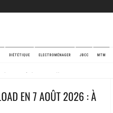
O
DIÉTÉTIQUE
ELECTROMÉNAGER
JBCC
MTM
r sa protection en ligne pour maison ou appartement
AD EN 7 AOÛT 2026 : À