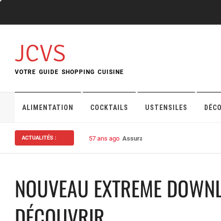
Skip
to
content
JCVS
VOTRE GUIDE SHOPPING CUISINE
ALIMENTATION
COCKTAILS
USTENSILES
DÉC
ACTUALITÉS :
57 ans ago
Assurance habitation : bien choisi
NOUVEAU EXTREME DOWNLO
DÉCOUVRIR