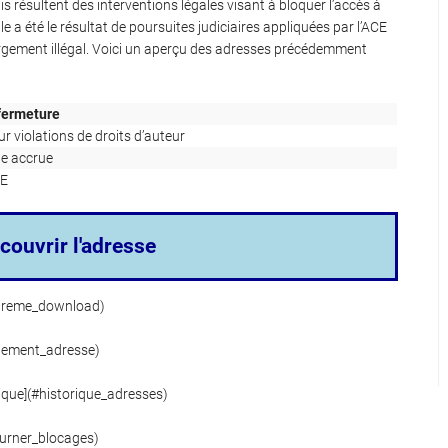
 résultent des interventions légales visant à bloquer l’accès à
le a été le résultat de poursuites judiciaires appliquées par l’ACE
argement illégal. Voici un aperçu des adresses précédemment
 fermeture
r violations de droits d’auteur
le accrue
CE
couvrir l'adresse
xtreme_download)
gement_adresse)
ique](#historique_adresses)
urner_blocages)