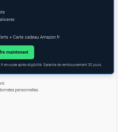
pte
malwares
ferts + Carte cadeau Amazon.fr
ffre maintenant
fr envoyée après éligibilité. Garantie de remboursement 30 jours.
nt.
 données personnelles.