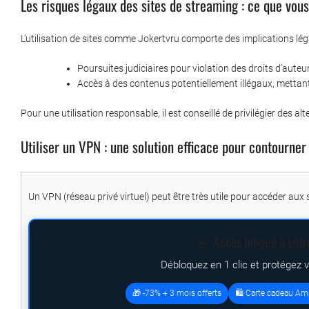
Les risques légaux des sites de streaming : ce que vous
L’utilisation de sites comme Jokertvru comporte des implications léga
Poursuites judiciaires pour violation des droits d’aute
Accès à des contenus potentiellement illégaux, mettant 
Pour une utilisation responsable, il est conseillé de privilégier des al
Utiliser un VPN : une solution efficace pour contourner
Un VPN (réseau privé virtuel) peut être très utile pour accéder aux 
🚨 Accès bloqué à votr
Débloquez en 1 clic et protégez 
🎁 -73% + 3 mois offerts
🛍️ Carte cadeau Am