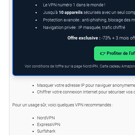
Le VPN numéro 1 dans le monde !
Jusqu’à
10 appareils
sécurisés avec un seul com
Protection avancée : anti-phishing, blocage des 
Navigation privée : IP masquée, trafic chiffré
Offre exclusive :
-73% + 3 mois of
👉 Profiter de l’o
Voir conditions de l’offre sur la page NordVPN. Carte cadeau Amazon.
Masquer votre adresse IP pour naviguer anonymeme
Chiffrer votre connexion Internet pour sécuriser vos
Pour un usage sûr, voici quelques VPN recommandés :
NordVPN
ExpressVPN
Surfshark