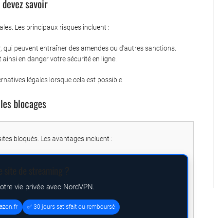
 devez savoir
les. Les principaux risques incluent :
ur, qui peuvent entraîner des amendes ou d’autres sanctions.
ainsi en danger votre sécurité en ligne.
ternatives légales lorsque cela est possible.
 les blocages
sites bloqués. Les avantages incluent :
e site de streaming ?
votre vie privée avec NordVPN.
azon.fr
✅ 30 jours satisfait ou remboursé