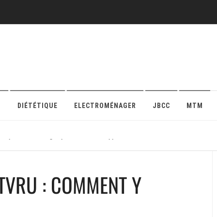
O
DIÉTÉTIQUE
ELECTROMÉNAGER
JBCC
MTM
r sa protection en ligne pour maison ou appartement
TVRU : COMMENT Y