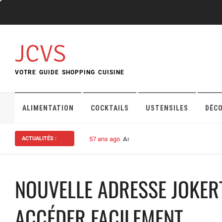
Skip
to
content
JCVS
VOTRE GUIDE SHOPPING CUISINE
ALIMENTATION
COCKTAILS
USTENSILES
DÉC
ACTUALITÉS :
57 ans ago
Assurance habitation : bien choisi
NOUVELLE ADRESSE JOKER
ACCÉDER FACILEMENT