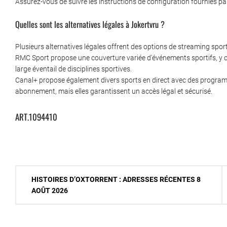
Assurez-vous de suivre les instructions de configuration fournies par
Quelles sont les alternatives légales à Jokertvru ?
Plusieurs alternatives légales offrent des options de streaming spo
RMC Sport propose une couverture variée d’événements sportifs, y c
large éventail de disciplines sportives.
Canal+ propose également divers sports en direct avec des program
abonnement, mais elles garantissent un accès légal et sécurisé.
ART.1094410
Navigation
HISTOIRES D’OXTORRENT : ADRESSES RÉCENTES 8
de
AOÛT 2026
l’article