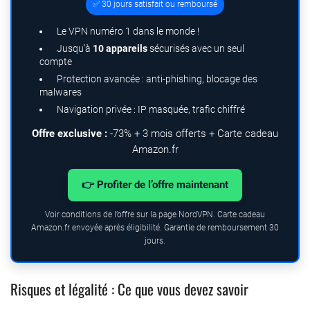
✅ 30 jours satisfait ou remboursé
Le VPN numéro 1 dans le monde !
Jusqu’à
10 appareils
sécurisés avec un seul
compte
Protection avancée : anti-phishing, blocage des
malwares
Navigation privée : IP masquée, trafic chiffré
Offre exclusive :
-73% + 3 mois offerts + Carte cadeau
Amazon.fr
👉 Profiter de l’offre maintenant
Voir conditions de l’offre sur la page NordVPN. Carte cadeau
Amazon.fr envoyée après éligibilité. Garantie de remboursement 30
jours.
Risques et légalité : Ce que vous devez savoir