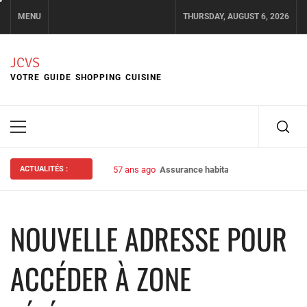
Skip
MENU
THURSDAY, AUGUST 6, 2026
to
content
JCVS
VOTRE GUIDE SHOPPING CUISINE
Primary
Menu
ACTUALITÉS :
57 ans ago
Assurance habitation : bien choisir s
NOUVELLE ADRESSE POUR
ACCÉDER À ZONE