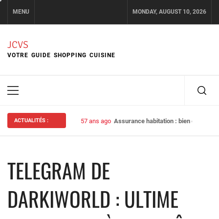
Skip
MENU
MONDAY, AUGUST 10, 2026
to
content
JCVS
VOTRE GUIDE SHOPPING CUISINE
Primary
Menu
ACTUALITÉS :
57 ans ago
Assurance habitation : bien choisir s
TELEGRAM DE
DARKIWORLD : ULTIME