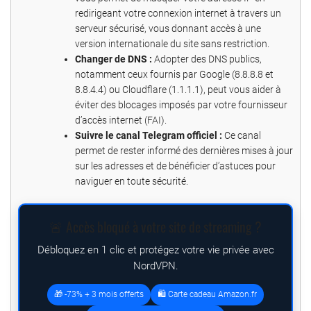
redirigeant votre connexion internet à travers un
serveur sécurisé, vous donnant accès à une
version internationale du site sans restriction.
Changer de DNS :
Adopter des DNS publics,
notamment ceux fournis par Google (8.8.8.8 et
8.8.4.4) ou Cloudflare (1.1.1.1), peut vous aider à
éviter des blocages imposés par votre fournisseur
d’accès internet (FAI).
Suivre le canal Telegram officiel :
Ce canal
permet de rester informé des dernières mises à jour
sur les adresses et de bénéficier d’astuces pour
naviguer en toute sécurité.
🚨 Accès bloqué à votre site de streaming ?
Débloquez en 1 clic et protégez votre vie privée avec
NordVPN.
🎁 -73% + 3 mois offerts
🛍️ Carte cadeau Amazon.fr