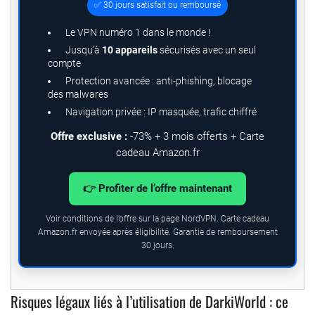
✅ 30 jours satisfait ou remboursé
Le VPN numéro 1 dans le monde !
Jusqu’à
10 appareils
sécurisés avec un seul
compte
Protection avancée : anti-phishing, blocage
des malwares
Navigation privée : IP masquée, trafic chiffré
Offre exclusive :
-73% + 3 mois offerts + Carte
cadeau Amazon.fr
👉 Profiter de l’offre maintenant
Voir conditions de l’offre sur la page NordVPN. Carte cadeau
Amazon.fr envoyée après éligibilité. Garantie de remboursement
30 jours.
Risques légaux liés à l’utilisation de DarkiWorld : ce