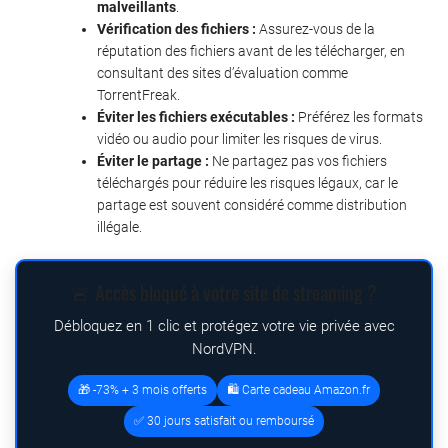
malveillants
.
Vérification des fichiers :
Assurez-vous de la
réputation des fichiers avant de les télécharger, en
consultant des sites d’évaluation comme
TorrentFreak.
Éviter les fichiers exécutables :
Préférez les formats
vidéo ou audio pour limiter les risques de virus.
Éviter le partage :
Ne partagez pas vos fichiers
téléchargés pour réduire les risques légaux, car le
partage est souvent considéré comme distribution
illégale.
🚨 Accès bloqué à votre site de streaming ?
Débloquez en 1 clic et protégez votre vie privée avec
NordVPN.
🎁 -73% + 3 mois offerts
🛍️ Carte cadeau Amazon.fr
✅ 30 jours satisfait ou remboursé