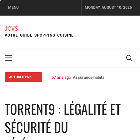
Skip
MENU
MONDAY, AUGUST 10, 2026
to
content
JCVS
VOTRE GUIDE SHOPPING CUISINE
Primary
Menu
ACTUALITÉS :
57 ans ago
Assurance habitation : bien choisir s
TORRENT9 : LÉGALITÉ ET
SÉCURITÉ DU