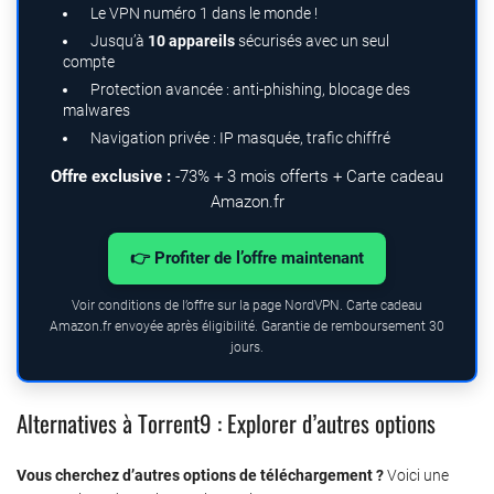
Le VPN numéro 1 dans le monde !
Jusqu’à
10 appareils
sécurisés avec un seul
compte
Protection avancée : anti-phishing, blocage des
malwares
Navigation privée : IP masquée, trafic chiffré
Offre exclusive :
-73% + 3 mois offerts + Carte cadeau
Amazon.fr
👉 Profiter de l’offre maintenant
Voir conditions de l’offre sur la page NordVPN. Carte cadeau
Amazon.fr envoyée après éligibilité. Garantie de remboursement 30
jours.
Alternatives à Torrent9 : Explorer d’autres options
Vous cherchez d’autres options de téléchargement ?
Voici une