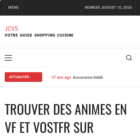
Skip
MENU
MONDAY, AUGUST 10, 2026
to
content
JCVS
VOTRE GUIDE SHOPPING CUISINE
Primary
Menu
ACTUALITÉS :
57 ans ago
Assurance habitation : bien choisir s
TROUVER DES ANIMES EN
VF ET VOSTFR SUR