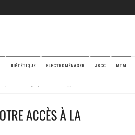
O
DIÉTÉTIQUE
ELECTROMÉNAGER
JBCC
MTM
r sa protection en ligne pour maison ou appartement
VOTRE ACCÈS À LA