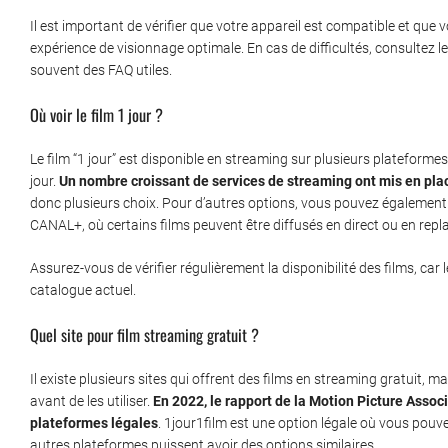
Il est important de vérifier que votre appareil est compatible et qu
expérience de visionnage optimale. En cas de difficultés, consultez l
souvent des FAQ utiles.
Où voir le film 1 jour ?
Le film “1 jour” est disponible en streaming sur plusieurs plateformes,
jour.
Un nombre croissant de services de streaming ont mis en pl
donc plusieurs choix. Pour d’autres options, vous pouvez égalemen
CANAL+, où certains films peuvent être diffusés en direct ou en repla
Assurez-vous de vérifier régulièrement la disponibilité des films, car
catalogue actuel.
Quel site pour film streaming gratuit ?
Il existe plusieurs sites qui offrent des films en streaming gratuit, mais 
avant de les utiliser.
En 2022, le rapport de la Motion Picture Assoc
plateformes légales
. 1jour1film est une option légale où vous pouve
autres plateformes puissent avoir des options similaires.