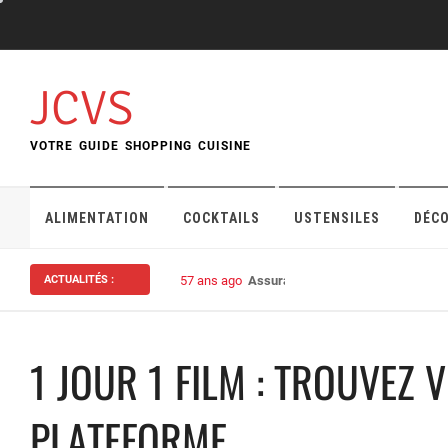
Skip
to
content
JCVS
VOTRE GUIDE SHOPPING CUISINE
ALIMENTATION
COCKTAILS
USTENSILES
DÉC
ACTUALITÉS :
57 ans ago
Assurance habitation : bien choisi
1 JOUR 1 FILM : TROUVEZ 
PLATEFORME