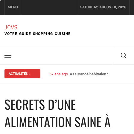
Skip
MENU
SATURDAY, AUGUST 8, 2026
to
content
JCVS
VOTRE GUIDE SHOPPING CUISINE
Primary
Menu
ACTUALITÉS :
57 ans ago
Assurance habitation : bien choisir s
SECRETS D’UNE
ALIMENTATION SAINE À