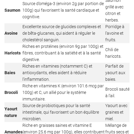
Saumon
Source d’oméga-3 (environ 2g par portion de
grillé avec
Saumon
100g) qui favorisent la santé cardiaque et
citron et
cognitive.
herbes.
Excellente source de glucides complexes et
Porridge à
Avoine
de bêta-glucanes, qui aident à réguler le
l’avoine et
cholestérol sanguin.
fruits.
Riches en protéines (environ 9g par 100g) et
Chili de
Haricots
fibres, contribuant à la satiété et à la santé
haricots.
digestive.
Riches en vitamines (notamment C) et
Parfait de
Baies
antioxydants, elles aident à réduire
yaourt aux
l’inflammation.
baies.
Riche en vitamines K (environ 101.6 mcg par
Brocoli sauté
Brocoli
100g) et C, un allié pour le système
à l’ail.
immunitaire.
Source de probiotiques pour la santé
Yaourt avec
Yaourt
intestinale, qui favorisent un bon équilibre
graines et
nature
microbien.
miel.
Riche en graisses saines et vitamine E
Mélange de
Amandes
(environ 25.6 mg par 100g), elles contribuent
fruits secs et