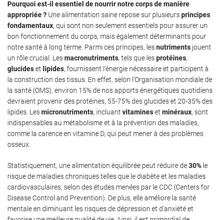
Pourquoi est-il essentiel de nourrir notre corps de manière
appropriée ?
Une alimentation saine repose sur plusieurs
principes
fondamentaux
, qui sont non seulement essentiels pour assurer un
bon fonctionnement du corps, mais également déterminants pour
notre santé à long terme. Parmi ces principes, les
nutriments
jouent
un rôle crucial. Les
macronutriments
, tels que les
protéines
,
glucides
et
lipides
, fournissent l’énergie nécessaire et participent à
la construction des tissus. En effet, selon l’Organisation mondiale de
la santé (OMS), environ 15% de nos apports énergétiques quotidiens
devraient provenir des protéines, 55-75% des glucides et 20-35% des
lipides. Les
micronutriments
, incluant
vitamines
et
minéraux
, sont
indispensables au métabolisme et à la prévention des maladies,
comme la carence en vitamine D, qui peut mener à des problèmes
osseux.
Statistiquement, une alimentation équilibrée peut réduire de
30%
le
risque de maladies chroniques telles que le diabète et les maladies
cardiovasculaires, selon des études menées par le CDC (Centers for
Disease Control and Prevention). De plus, elle améliore la santé
mentale en diminuant les risques de dépression et d’anxiété et
favorise une meilleure qualité de vie. Ainsi, il est primordial de