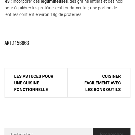
R3 :
Incorporer des
légumineuses
, des grains entiers et des noix
pour équilibrer les protéines est fondamental ; une portion de
lentilles contient environ 18g de protéines.
ART.1156863
Navigation
LES ASTUCES POUR
CUISINER
de
UNE CUISINE
FACILEMENT AVEC
FONCTIONNELLE
LES BONS OUTILS
l’article
Rechercher :