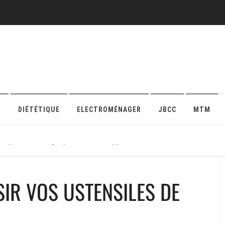
O
DIÉTÉTIQUE
ELECTROMÉNAGER
JBCC
MTM
r sa protection en ligne pour maison ou appartement
IR VOS USTENSILES DE