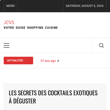
Skip
MENU
SATURDAY, AUGUST 8, 2026
to
content
JCVS
VOTRE GUIDE SHOPPING CUISINE
Primary
Menu
ACTUALITÉS :
57 ans ago
Assurance habitation : bien choisir s
LES SECRETS DES COCKTAILS EXOTIQUES
À DÉGUSTER