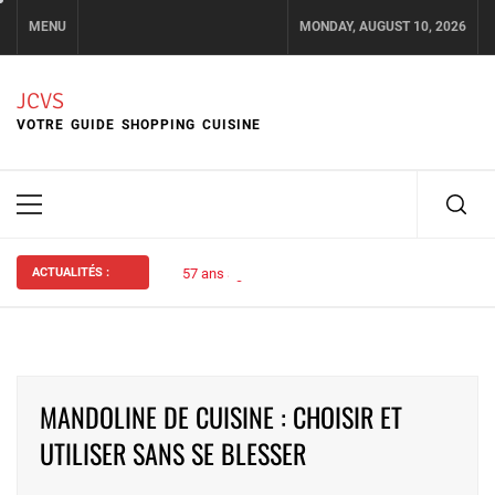
Skip
MENU
MONDAY, AUGUST 10, 2026
to
content
JCVS
VOTRE GUIDE SHOPPING CUISINE
Primary
Menu
ACTUALITÉS :
57 ans ago
Assurance habitation : bien choisir s
MANDOLINE DE CUISINE : CHOISIR ET
UTILISER SANS SE BLESSER