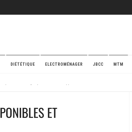
O
DIÉTÉTIQUE
ELECTROMÉNAGER
JBCC
MTM
r sa protection en ligne pour maison ou appartement
PONIBLES ET