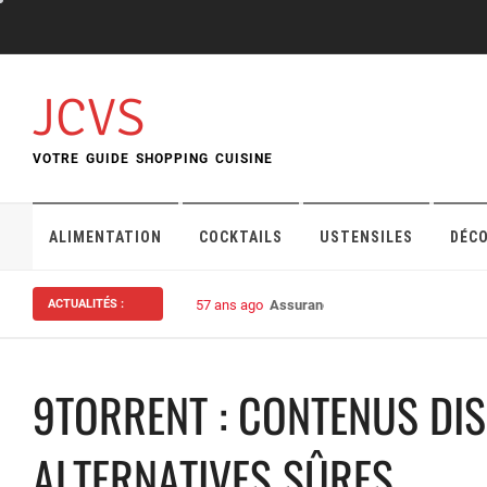
Skip
to
content
JCVS
VOTRE GUIDE SHOPPING CUISINE
ALIMENTATION
COCKTAILS
USTENSILES
DÉC
ACTUALITÉS :
57 ans ago
Assurance habitation : bien choisi
9TORRENT : CONTENUS DIS
ALTERNATIVES SÛRES