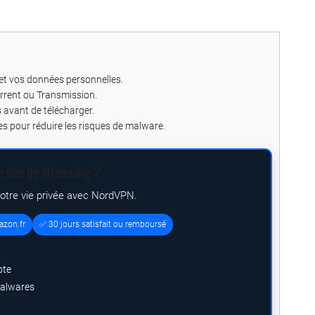
 et vos données personnelles.
orrent ou Transmission.
s avant de télécharger.
es pour réduire les risques de malware.
e site de streaming ?
votre vie privée avec NordVPN.
azon.fr
✅ 30 jours satisfait ou remboursé
pte
malwares