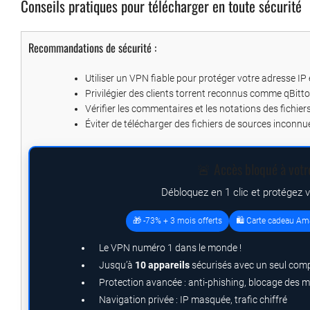
Conseils pratiques pour télécharger en toute sécurité
Recommandations de sécurité :
Utiliser un VPN fiable pour protéger votre adresse IP
Privilégier des clients torrent reconnus comme qBitt
Vérifier les commentaires et les notations des fichier
Éviter de télécharger des fichiers de sources inconnu
🚨 Accès bloqué à votr
Débloquez en 1 clic et protégez 
🎁 -73% + 3 mois offerts
🛍️ Carte cadeau Am
Le VPN numéro 1 dans le monde !
Jusqu’à
10 appareils
sécurisés avec un seul com
Protection avancée : anti-phishing, blocage des 
Navigation privée : IP masquée, trafic chiffré