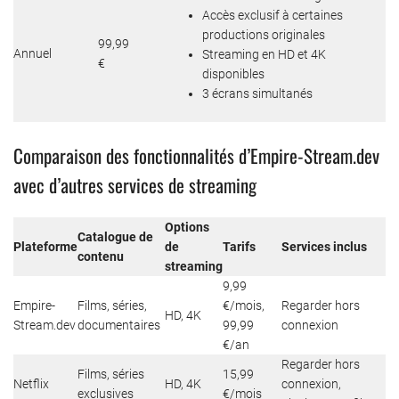
Accès exclusif à certaines
productions originales
99,99
Annuel
Streaming en HD et 4K
€
disponibles
3 écrans simultanés
Comparaison des fonctionnalités d’Empire-Stream.dev
avec d’autres services de streaming
Options
Catalogue de
Plateforme
de
Tarifs
Services inclus
contenu
streaming
9,99
Empire-
Films, séries,
€/mois,
Regarder hors
HD, 4K
Stream.dev
documentaires
99,99
connexion
€/an
Regarder hors
Films, séries
15,99
Netflix
HD, 4K
connexion,
exclusives
€/mois