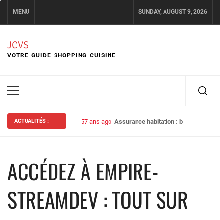
Skip
MENU
SUNDAY, AUGUST 9, 2026
to
content
JCVS
VOTRE GUIDE SHOPPING CUISINE
Primary
Menu
ACTUALITÉS :
57 ans ago
Assurance habitation : bien choisir s
ACCÉDEZ À EMPIRE-
STREAMDEV : TOUT SUR