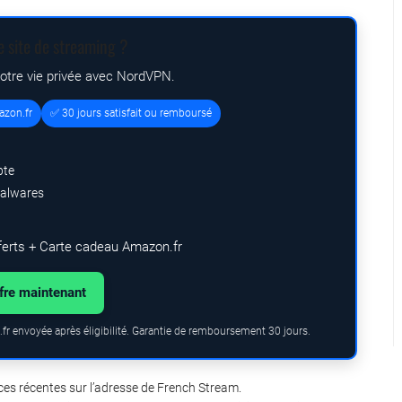
e site de streaming ?
votre vie privée avec NordVPN.
azon.fr
✅ 30 jours satisfait ou remboursé
pte
malwares
ferts + Carte cadeau Amazon.fr
ffre maintenant
fr envoyée après éligibilité. Garantie de remboursement 30 jours.
ces récentes sur l’adresse de French Stream.