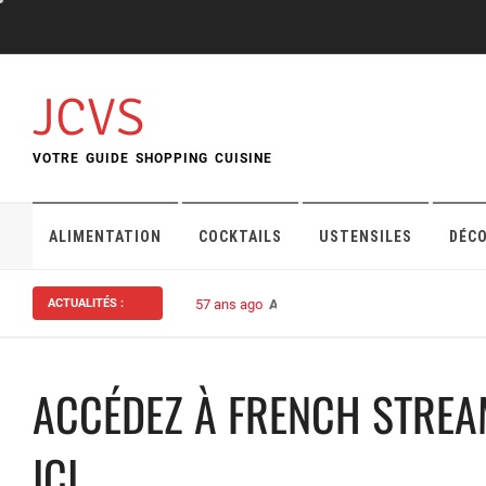
Skip
to
content
JCVS
VOTRE GUIDE SHOPPING CUISINE
ALIMENTATION
COCKTAILS
USTENSILES
DÉC
ACTUALITÉS :
57 ans ago
Assurance habitation : bien choisi
ACCÉDEZ À FRENCH STREA
ICI