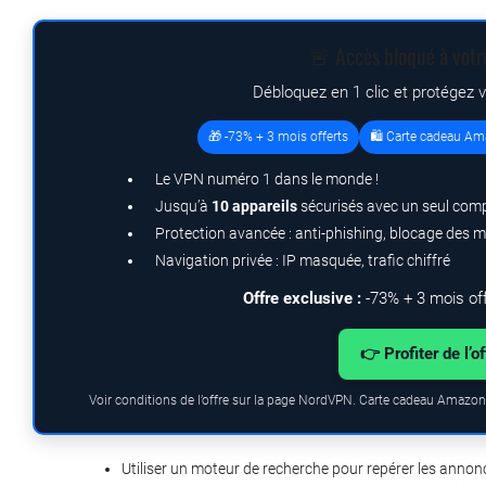
🚨 Accès bloqué à votr
Débloquez en 1 clic et protégez 
🎁 -73% + 3 mois offerts
🛍️ Carte cadeau Am
Le VPN numéro 1 dans le monde !
Jusqu’à
10 appareils
sécurisés avec un seul com
Protection avancée : anti-phishing, blocage des 
Navigation privée : IP masquée, trafic chiffré
Offre exclusive :
-73% + 3 mois of
👉 Profiter de l’o
Voir conditions de l’offre sur la page NordVPN. Carte cadeau Amazon.
Utiliser un moteur de recherche pour repérer les annon