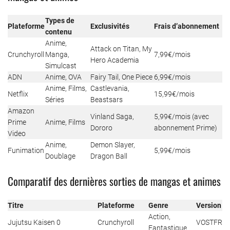
Types de
Plateforme
Exclusivités
Frais d’abonnement
contenu
Anime,
Attack on Titan, My
Crunchyroll
Manga,
7,99€/mois
Hero Academia
Simulcast
ADN
Anime, OVA
Fairy Tail, One Piece
6,99€/mois
Anime, Films,
Castlevania,
Netflix
15,99€/mois
Séries
Beastsars
Amazon
Vinland Saga,
5,99€/mois (avec
Prime
Anime, Films
Dororo
abonnement Prime)
Video
Anime,
Demon Slayer,
Funimation
5,99€/mois
Doublage
Dragon Ball
Comparatif des dernières sorties de mangas et animes
Titre
Plateforme
Genre
Version
Action,
Jujutsu Kaisen 0
Crunchyroll
VOSTFR
Fantastique