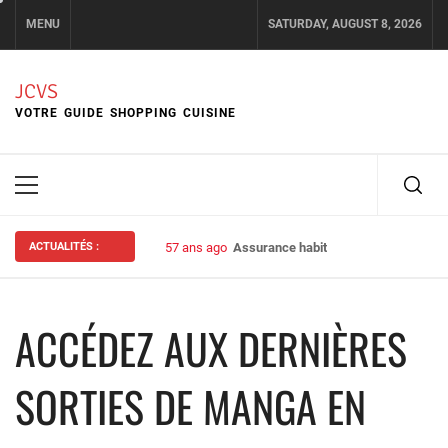
Skip
MENU
SATURDAY, AUGUST 8, 2026
to
content
JCVS
VOTRE GUIDE SHOPPING CUISINE
Primary
Menu
ACTUALITÉS :
57 ans ago
Assurance habitation : bien choisir s
ACCÉDEZ AUX DERNIÈRES
SORTIES DE MANGA EN