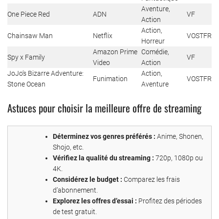
Aventure,
One Piece Red
ADN
VF
Action
Action,
Chainsaw Man
Netflix
VOSTFR
Horreur
Amazon Prime
Comédie,
Spy x Family
VF
Video
Action
JoJo’s Bizarre Adventure:
Action,
Funimation
VOSTFR
Stone Ocean
Aventure
Astuces pour choisir la meilleure offre de streaming
Déterminez vos genres préférés :
Anime, Shonen,
Shojo, etc.
Vérifiez la qualité du streaming :
720p, 1080p ou
4K.
Considérez le budget :
Comparez les frais
d’abonnement.
Explorez les offres d’essai :
Profitez des périodes
de test gratuit.