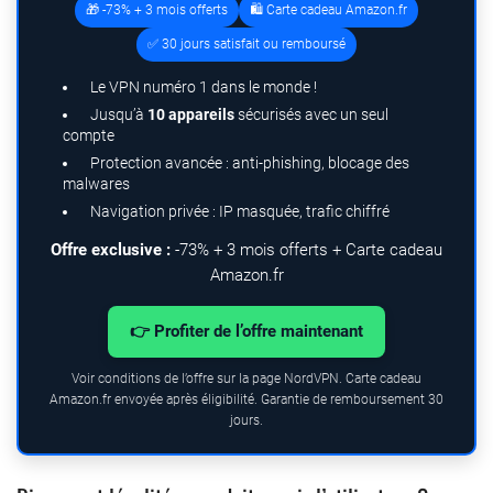
🎁 -73% + 3 mois offerts
🛍️ Carte cadeau Amazon.fr
✅ 30 jours satisfait ou remboursé
Le VPN numéro 1 dans le monde !
Jusqu’à
10 appareils
sécurisés avec un seul
compte
Protection avancée : anti-phishing, blocage des
malwares
Navigation privée : IP masquée, trafic chiffré
Offre exclusive :
-73% + 3 mois offerts + Carte cadeau
Amazon.fr
👉 Profiter de l’offre maintenant
Voir conditions de l’offre sur la page NordVPN. Carte cadeau
Amazon.fr envoyée après éligibilité. Garantie de remboursement 30
jours.