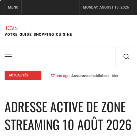
Skip
MENU
MONDAY, AUGUST 10, 2026
to
content
JCVS
VOTRE GUIDE SHOPPING CUISINE
Primary
Menu
ACTUALITÉS :
57 ans ago
Assurance habitation : bien choisir s
ADRESSE ACTIVE DE ZONE
STREAMING 10 AOÛT 2026