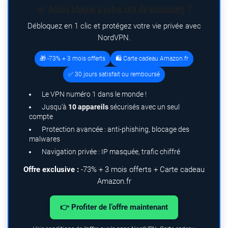
🚨 Accès bloqué à votre site de streaming ?
Débloquez en 1 clic et protégez votre vie privée avec
NordVPN.
🎁 -73% + 3 mois offerts
🛍️ Carte cadeau Amazon.fr
✅ 30 jours satisfait ou remboursé
Le VPN numéro 1 dans le monde !
Jusqu’à
10 appareils
sécurisés avec un seul
compte
Protection avancée : anti-phishing, blocage des
malwares
Navigation privée : IP masquée, trafic chiffré
Offre exclusive :
-73% + 3 mois offerts + Carte cadeau
Amazon.fr
👉 Profiter de l’offre maintenant