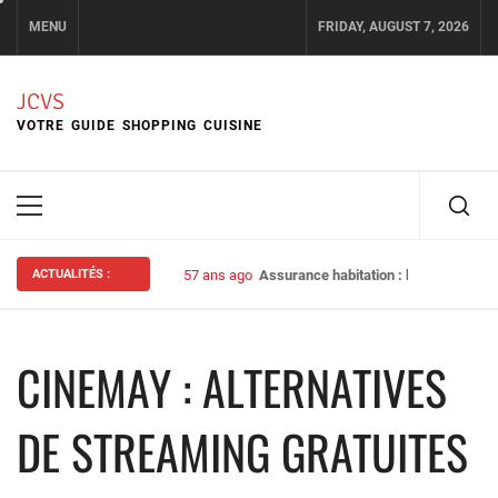
Skip
MENU
FRIDAY, AUGUST 7, 2026
to
content
JCVS
VOTRE GUIDE SHOPPING CUISINE
Primary
Menu
ACTUALITÉS :
57 ans ago
Assurance habitation : bien choisir s
CINEMAY : ALTERNATIVES
DE STREAMING GRATUITES