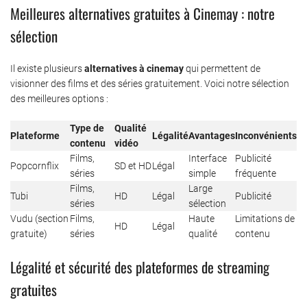
Meilleures alternatives gratuites à Cinemay : notre
sélection
Il existe plusieurs
alternatives à cinemay
qui permettent de
visionner des films et des séries gratuitement. Voici notre sélection
des meilleures options :
Type de
Qualité
Plateforme
Légalité
Avantages
Inconvénients
contenu
vidéo
Films,
Interface
Publicité
Popcornflix
SD et HD
Légal
séries
simple
fréquente
Films,
Large
Tubi
HD
Légal
Publicité
séries
sélection
Vudu (section
Films,
Haute
Limitations de
HD
Légal
gratuite)
séries
qualité
contenu
Légalité et sécurité des plateformes de streaming
gratuites