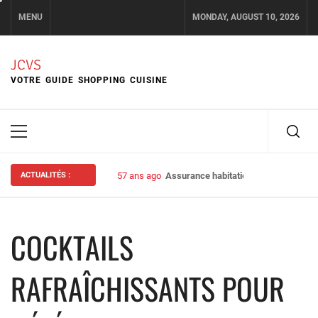
Skip
MENU
MONDAY, AUGUST 10, 2026
to
content
JCVS
VOTRE GUIDE SHOPPING CUISINE
Primary
Menu
ACTUALITÉS :
57 ans ago
Assurance habitation : bien choisir s
COCKTAILS
RAFRAÎCHISSANTS POUR