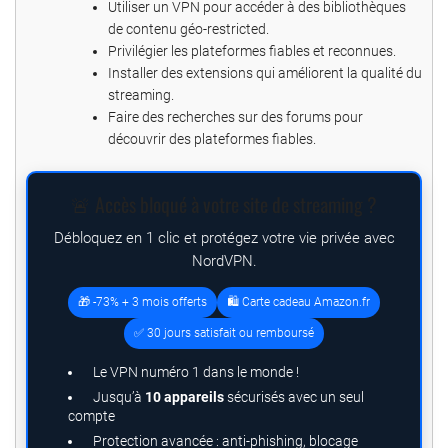
Utiliser un VPN pour accéder à des bibliothèques
de contenu géo-restricted.
Privilégier les plateformes fiables et reconnues.
Installer des extensions qui améliorent la qualité du
streaming.
Faire des recherches sur des forums pour
découvrir des plateformes fiables.
🚨 Accès bloqué à votre site de streaming ?
Débloquez en 1 clic et protégez votre vie privée avec
NordVPN.
🎁 -73% + 3 mois offerts
🛍️ Carte cadeau Amazon.fr
✅ 30 jours satisfait ou remboursé
Le VPN numéro 1 dans le monde !
Jusqu’à
10 appareils
sécurisés avec un seul
compte
Protection avancée : anti-phishing, blocage