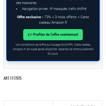
des malwares
Navigation privée : IP masquée, trafic chiffré
Offre exclusive :
-73% + 3 mois offerts + Carte
cadeau Amazon.fr
👉 Profiter de l’offre maintenant
Voir conditions de l’offre sur la page NordVPN. Carte cadeau
Amazon.fr envoyée après éligibilité. Garantie de remboursement
30 jours.
ART.1117975
Navigation