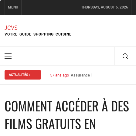
Skip
MENU
THURSDAY, AUGUST 6, 2026
to
content
JCVS
VOTRE GUIDE SHOPPING CUISINE
Primary
Menu
ACTUALITÉS :
57 ans ago
Assurance habitation : bien choisir s
COMMENT ACCÉDER À DES
FILMS GRATUITS EN