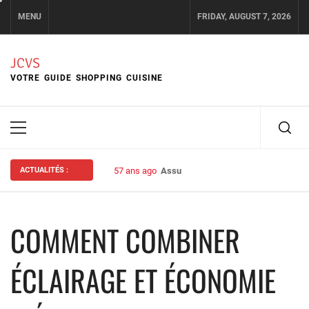
Skip
MENU
FRIDAY, AUGUST 7, 2026
to
content
JCVS
VOTRE GUIDE SHOPPING CUISINE
Primary
Menu
ACTUALITÉS :
57 ans ago
Assurance habitation : bien choisir s
COMMENT COMBINER
ÉCLAIRAGE ET ÉCONOMIE