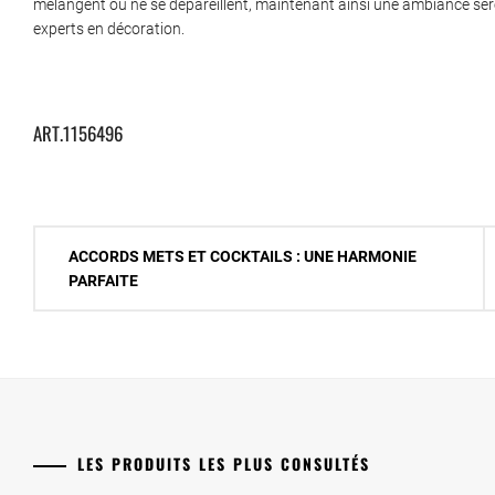
mélangent ou ne se dépareillent, maintenant ainsi une ambiance s
experts en décoration.
ART.1156496
Navigation
ACCORDS METS ET COCKTAILS : UNE HARMONIE
de
PARFAITE
l’article
LES PRODUITS LES PLUS CONSULTÉS