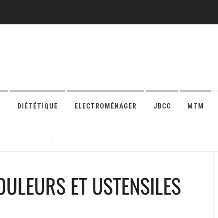
O
DIÉTÉTIQUE
ELECTROMÉNAGER
JBCC
MTM
r sa protection en ligne pour maison ou appartement
ULEURS ET USTENSILES