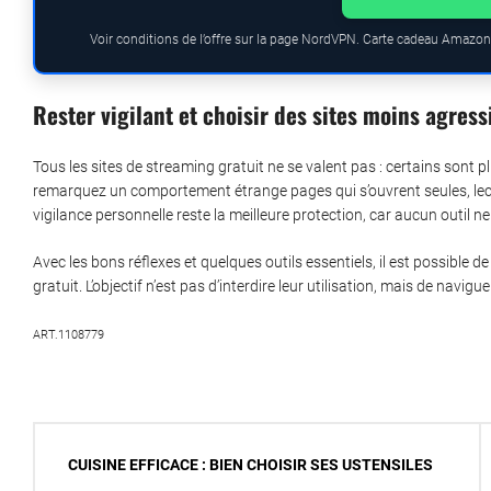
Voir conditions de l’offre sur la page NordVPN. Carte cadeau Amazon.
Rester vigilant et choisir des sites moins agress
Tous les sites de streaming gratuit ne se valent pas : certains sont
remarquez un comportement étrange pages qui s’ouvrent seules, lecteur
vigilance personnelle reste la meilleure protection, car aucun outil ne
Avec les bons réflexes et quelques outils essentiels, il est possible d
gratuit. L’objectif n’est pas d’interdire leur utilisation, mais de navig
ART.1108779
Navigation
CUISINE EFFICACE : BIEN CHOISIR SES USTENSILES
de