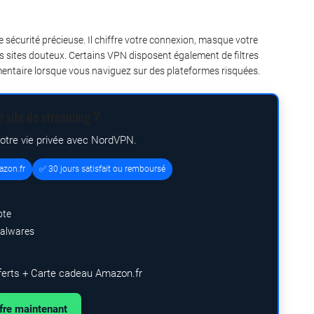
sécurité précieuse. Il chiffre votre connexion, masque votre
 les sites douteux. Certains VPN disposent également de filtres
émentaire lorsque vous naviguez sur des plateformes risquées.
e site de streaming ?
votre vie privée avec NordVPN.
azon.fr
✅ 30 jours satisfait ou remboursé
pte
malwares
ferts + Carte cadeau Amazon.fr
ffre maintenant