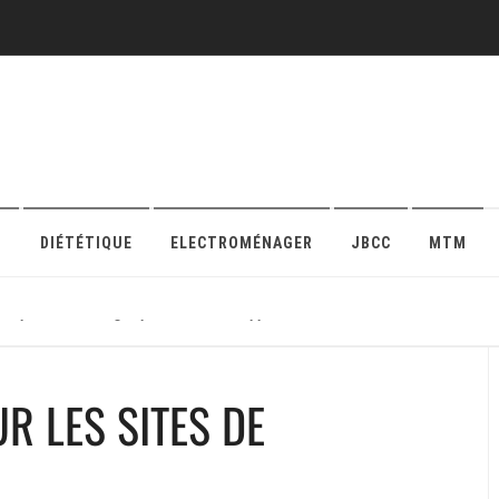
O
DIÉTÉTIQUE
ELECTROMÉNAGER
JBCC
MTM
r sa protection en ligne pour maison ou appartement
R LES SITES DE