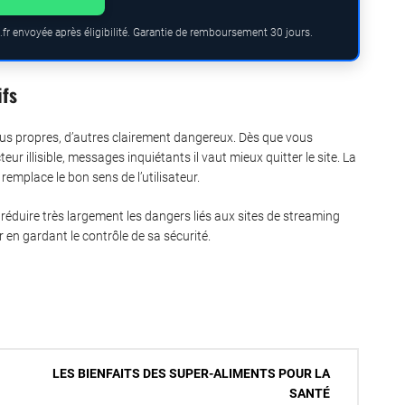
fr envoyée après éligibilité. Garantie de remboursement 30 jours.
ifs
 plus propres, d’autres clairement dangereux. Dès que vous
 illisible, messages inquiétants il vaut mieux quitter le site. La
 remplace le bon sens de l’utilisateur.
e réduire très largement les dangers liés aux sites de streaming
uer en gardant le contrôle de sa sécurité.
LES BIENFAITS DES SUPER-ALIMENTS POUR LA
SANTÉ