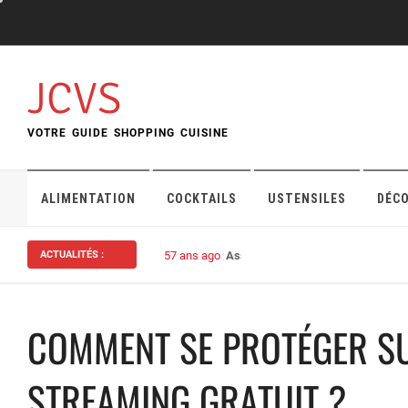
Skip
to
content
JCVS
VOTRE GUIDE SHOPPING CUISINE
ALIMENTATION
COCKTAILS
USTENSILES
DÉC
ACTUALITÉS :
57 ans ago
Assurance habitation : bien choisi
COMMENT SE PROTÉGER SU
STREAMING GRATUIT ?