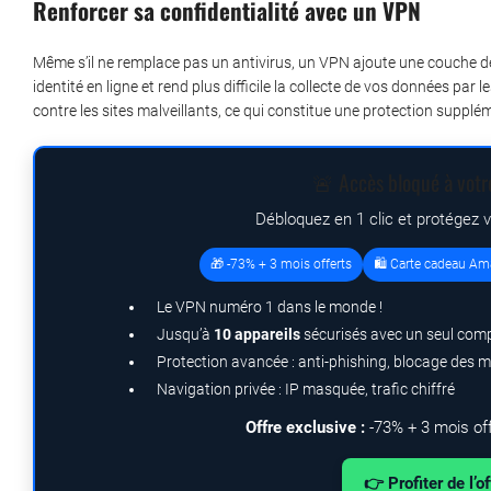
Renforcer sa confidentialité avec un VPN
Même s’il ne remplace pas un antivirus, un VPN ajoute une couche de 
identité en ligne et rend plus difficile la collecte de vos données par
contre les sites malveillants, ce qui constitue une protection suppl
🚨 Accès bloqué à votr
Débloquez en 1 clic et protégez 
🎁 -73% + 3 mois offerts
🛍️ Carte cadeau Am
Le VPN numéro 1 dans le monde !
Jusqu’à
10 appareils
sécurisés avec un seul com
Protection avancée : anti-phishing, blocage des 
Navigation privée : IP masquée, trafic chiffré
Offre exclusive :
-73% + 3 mois of
👉 Profiter de l’o