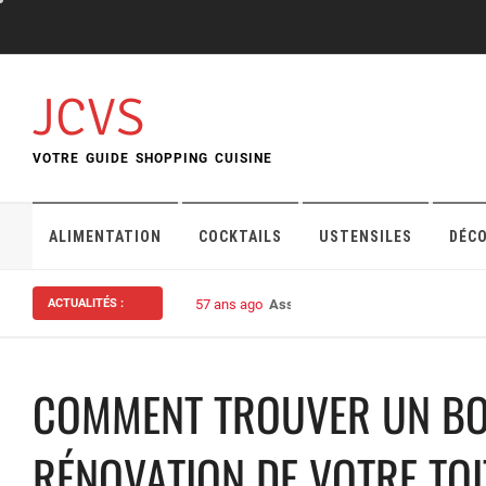
Skip
to
content
JCVS
VOTRE GUIDE SHOPPING CUISINE
ALIMENTATION
COCKTAILS
USTENSILES
DÉC
ACTUALITÉS :
57 ans ago
Assurance habitation : bien choisi
COMMENT TROUVER UN BO
RÉNOVATION DE VOTRE TOIT