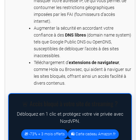
masquer votre adresse IP, ce qui vous permet de
contourner les restrictions géographiques
imposées par les FAI (fournisseurs d’accès
internet).
Augmenter la sécurité en accordant votre
confiance à des
DNS libres
(domain name system)
tels que Google Public DNS ou OpenDNS,
susceptibles de débloquer l’accès à des sites
inaccessibles.
Téléchargement d’
extensions de navigateur
,
comme Hola ou Browsec, qui aident à naviguer sur
les sites bloqués, offrant ainsi un accès facilité à
divers contenus.
🚨 Accès bloqué à votre site de streaming ?
Débloquez en 1 clic et protégez votre vie privée avec
NordVPN.
🎁 -73% + 3 mois offerts
🛍️ Carte cadeau Amazon.fr