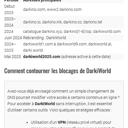
Début
darkino.com, www2.darkino.com
2023
2023–
darkino.io, darkino.ink, darkino.cc, darkino.tel
2024
2024
catalogue.darkino.xyz, darkino[1-6].top, darkiworld.com
Juin 2024
Rebranding : DarkiWorld
2024–
darkiworld1.com à darkiworld9.com, darkiworld.al,
2025
darki.world
Mai 2025
darkiworld2025.com
(adresse active à cette date)
Comment contourner les blocages de DarkiWorld
Avez-vous déjà envisagé comment un simple changement de
DNS pourrait modifier votre accès à certains contenus en ligne ?
Pour accéder à
DarkiWorld
sans interruption, il est essentiel
d’utiliser certains outils. Voici quelques stratégies efficaces :
Utilisation d’un
VPN
(réseau privé virtuel) pour