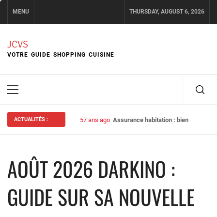
Skip
MENU
THURSDAY, AUGUST 6, 2026
to
content
JCVS
VOTRE GUIDE SHOPPING CUISINE
Primary
Menu
ACTUALITÉS :
57 ans ago
Assurance habitation : bien choisir s
AOÛT 2026 DARKINO :
GUIDE SUR SA NOUVELLE