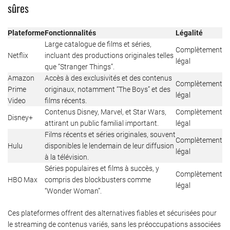
sûres
Plateforme
Fonctionnalités
Légalité
Large catalogue de films et séries,
Complètement
Netflix
incluant des productions originales telles
légal
que “Stranger Things”.
Amazon
Accès à des exclusivités et des contenus
Complètement
Prime
originaux, notamment “The Boys” et des
légal
Video
films récents.
Contenus Disney, Marvel, et Star Wars,
Complètement
Disney+
attirant un public familial important.
légal
Films récents et séries originales, souvent
Complètement
Hulu
disponibles le lendemain de leur diffusion
légal
à la télévision.
Séries populaires et films à succès, y
Complètement
HBO Max
compris des blockbusters comme
légal
“Wonder Woman”.
Ces plateformes offrent des alternatives fiables et sécurisées pour
le streaming de contenus variés, sans les préoccupations associées