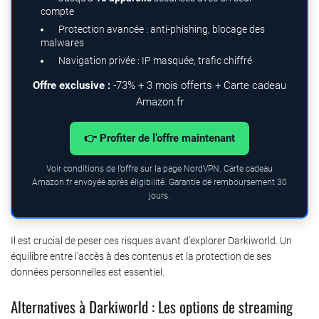
compte
Protection avancée : anti-phishing, blocage des
malwares
Navigation privée : IP masquée, trafic chiffré
Offre exclusive :
-73% + 3 mois offerts + Carte cadeau
Amazon.fr
👉 Profiter de l’offre maintenant
Voir conditions de l’offre sur la page NordVPN. Carte cadeau
Amazon.fr envoyée après éligibilité. Garantie de remboursement 30
jours.
Il est crucial de peser ces risques avant d’explorer Darkiworld. Un
équilibre entre l’accès à des contenus et la protection de ses
données personnelles est essentiel.
Alternatives à Darkiworld : Les options de streaming