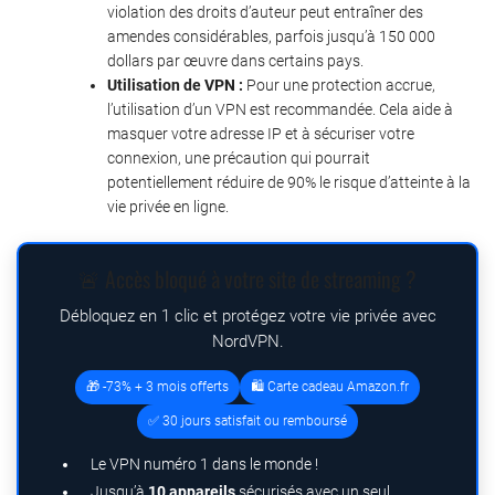
violation des droits d’auteur peut entraîner des
amendes considérables, parfois jusqu’à 150 000
dollars par œuvre dans certains pays.
Utilisation de VPN :
Pour une protection accrue,
l’utilisation d’un VPN est recommandée. Cela aide à
masquer votre adresse IP et à sécuriser votre
connexion, une précaution qui pourrait
potentiellement réduire de 90% le risque d’atteinte à la
vie privée en ligne.
🚨 Accès bloqué à votre site de streaming ?
Débloquez en 1 clic et protégez votre vie privée avec
NordVPN.
🎁 -73% + 3 mois offerts
🛍️ Carte cadeau Amazon.fr
✅ 30 jours satisfait ou remboursé
Le VPN numéro 1 dans le monde !
Jusqu’à
10 appareils
sécurisés avec un seul