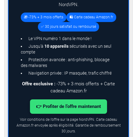
NordVPN.
🎁 -73% + 3 mois offerts
🛍️ Carte cadeau Amazon.fr
✅ 30 jours satisfait ou remboursé
Le VPN numéro 1 dans le monde !
Jusqu’à
10 appareils
sécurisés avec un seul
compte
Protection avancée : anti-phishing, blocage
des malwares
Navigation privée : IP masquée, trafic chiffré
Offre exclusive :
-73% + 3 mois offerts + Carte
cadeau Amazon.fr
👉 Profiter de l’offre maintenant
Voir conditions de l’offre sur la page NordVPN. Carte cadeau
Amazon.fr envoyée après éligibilité. Garantie de remboursement
30 jours.