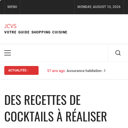
Skip
MENU
MONDAY, AUGUST 10, 2026
to
content
JCVS
VOTRE GUIDE SHOPPING CUISINE
Primary
Menu
ACTUALITÉS :
57 ans ago
Assurance habitation : bien choisir s
DES RECETTES DE
COCKTAILS À RÉALISER