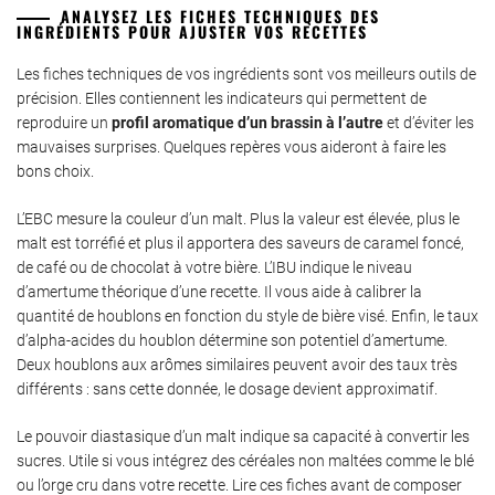
ANALYSEZ LES FICHES TECHNIQUES DES
INGRÉDIENTS POUR AJUSTER VOS RECETTES
Les fiches techniques de vos ingrédients sont vos meilleurs outils de
précision. Elles contiennent les indicateurs qui permettent de
reproduire un
profil aromatique d’un brassin à l’autre
et d’éviter les
mauvaises surprises. Quelques repères vous aideront à faire les
bons choix.
L’EBC mesure la couleur d’un malt. Plus la valeur est élevée, plus le
malt est torréfié et plus il apportera des saveurs de caramel foncé,
de café ou de chocolat à votre bière. L’IBU indique le niveau
d’amertume théorique d’une recette. Il vous aide à calibrer la
quantité de houblons en fonction du style de bière visé. Enfin, le taux
d’alpha-acides du houblon détermine son potentiel d’amertume.
Deux houblons aux arômes similaires peuvent avoir des taux très
différents : sans cette donnée, le dosage devient approximatif.
Le pouvoir diastasique d’un malt indique sa capacité à convertir les
sucres. Utile si vous intégrez des céréales non maltées comme le blé
ou l’orge cru dans votre recette. Lire ces fiches avant de composer