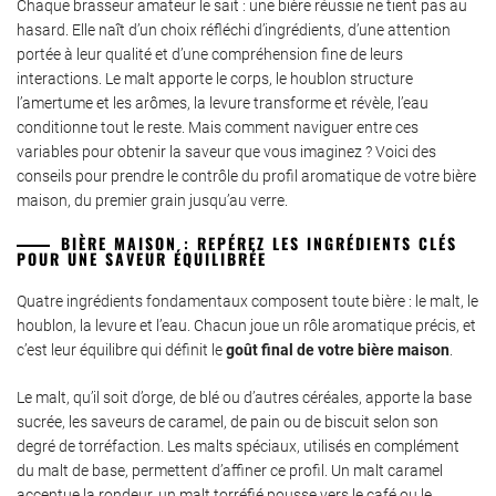
Chaque brasseur amateur le sait : une bière réussie ne tient pas au
hasard. Elle naît d’un choix réfléchi d’ingrédients, d’une attention
portée à leur qualité et d’une compréhension fine de leurs
interactions. Le malt apporte le corps, le houblon structure
l’amertume et les arômes, la levure transforme et révèle, l’eau
conditionne tout le reste. Mais comment naviguer entre ces
variables pour obtenir la saveur que vous imaginez ? Voici des
conseils pour prendre le contrôle du profil aromatique de votre bière
maison, du premier grain jusqu’au verre.
BIÈRE MAISON : REPÉREZ LES INGRÉDIENTS CLÉS
POUR UNE SAVEUR ÉQUILIBRÉE
Quatre ingrédients fondamentaux composent toute bière : le malt, le
houblon, la levure et l’eau. Chacun joue un rôle aromatique précis, et
c’est leur équilibre qui définit le
goût final de votre bière maison
.
Le malt, qu’il soit d’orge, de blé ou d’autres céréales, apporte la base
sucrée, les saveurs de caramel, de pain ou de biscuit selon son
degré de torréfaction. Les malts spéciaux, utilisés en complément
du malt de base, permettent d’affiner ce profil. Un malt caramel
accentue la rondeur, un malt torréfié pousse vers le café ou le