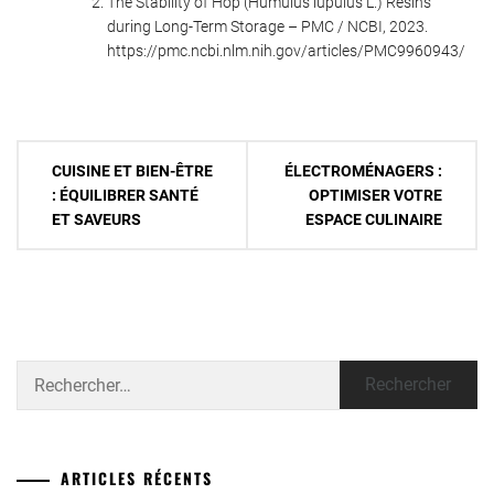
The Stability of Hop (Humulus lupulus L.) Resins
during Long-Term Storage – PMC / NCBI, 2023.
https://pmc.ncbi.nlm.nih.gov/articles/PMC9960943/
Navigation
CUISINE ET BIEN-ÊTRE
ÉLECTROMÉNAGERS :
de
: ÉQUILIBRER SANTÉ
OPTIMISER VOTRE
ET SAVEURS
ESPACE CULINAIRE
l’article
Rechercher :
ARTICLES RÉCENTS