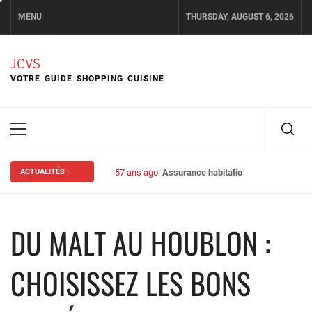
Skip
MENU
THURSDAY, AUGUST 6, 2026
to
content
JCVS
VOTRE GUIDE SHOPPING CUISINE
Primary
Menu
ACTUALITÉS :
57 ans ago
Assurance habitation : bien choisir s
DU MALT AU HOUBLON :
CHOISISSEZ LES BONS