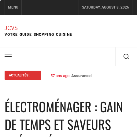
Skip
MENU
SATURDAY, AUGUST 8, 2026
to
content
JCVS
VOTRE GUIDE SHOPPING CUISINE
Primary
Menu
ACTUALITÉS :
57 ans ago
Assurance habitation : bien choisir s
ÉLECTROMÉNAGER : GAIN
DE TEMPS ET SAVEURS