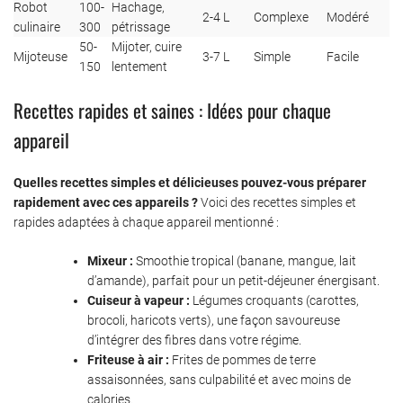
Robot
100-
Hachage,
2-4 L
Complexe
Modéré
culinaire
300
pétrissage
50-
Mijoter, cuire
Mijoteuse
3-7 L
Simple
Facile
150
lentement
Recettes rapides et saines : Idées pour chaque
appareil
Quelles recettes simples et délicieuses pouvez-vous préparer
rapidement avec ces appareils ?
Voici des recettes simples et
rapides adaptées à chaque appareil mentionné :
Mixeur :
Smoothie tropical (banane, mangue, lait
d’amande), parfait pour un petit-déjeuner énergisant.
Cuiseur à vapeur :
Légumes croquants (carottes,
brocoli, haricots verts), une façon savoureuse
d’intégrer des fibres dans votre régime.
Friteuse à air :
Frites de pommes de terre
assaisonnées, sans culpabilité et avec moins de
calories.