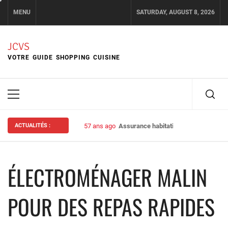
Skip
MENU
SATURDAY, AUGUST 8, 2026
to
content
JCVS
VOTRE GUIDE SHOPPING CUISINE
Primary
Menu
ACTUALITÉS :
57 ans ago
Assurance habitation : bien choisir s
ÉLECTROMÉNAGER MALIN
POUR DES REPAS RAPIDES