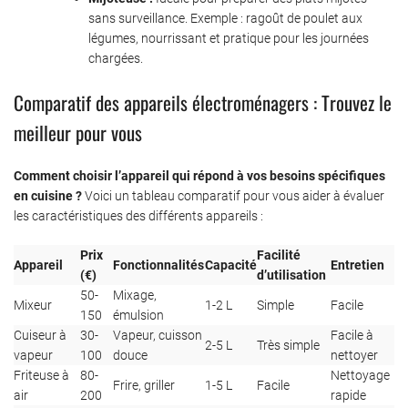
sans surveillance. Exemple : ragoût de poulet aux
légumes, nourrissant et pratique pour les journées
chargées.
Comparatif des appareils électroménagers : Trouvez le
meilleur pour vous
Comment choisir l’appareil qui répond à vos besoins spécifiques
en cuisine ?
Voici un tableau comparatif pour vous aider à évaluer
les caractéristiques des différents appareils :
Prix
Facilité
Appareil
Fonctionnalités
Capacité
Entretien
(€)
d’utilisation
50-
Mixage,
Mixeur
1-2 L
Simple
Facile
150
émulsion
Cuiseur à
30-
Vapeur, cuisson
Facile à
2-5 L
Très simple
vapeur
100
douce
nettoyer
Friteuse à
80-
Nettoyage
Frire, griller
1-5 L
Facile
air
200
rapide