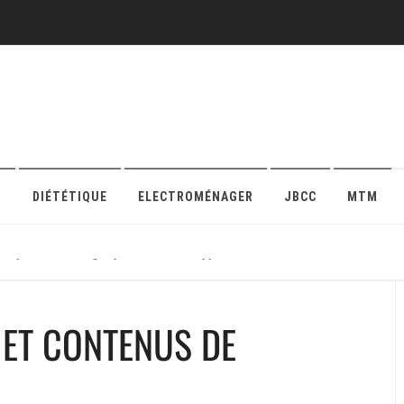
O
DIÉTÉTIQUE
ELECTROMÉNAGER
JBCC
MTM
r sa protection en ligne pour maison ou appartement
 ET CONTENUS DE