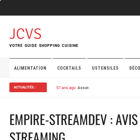
Skip
to
content
JCVS
VOTRE GUIDE SHOPPING CUISINE
ALIMENTATION
COCKTAILS
USTENSILES
DÉC
ACTUALITÉS :
57 ans ago
Assurance habitation : bien choisi
EMPIRE-STREAMDEV : AVIS
STREAMING