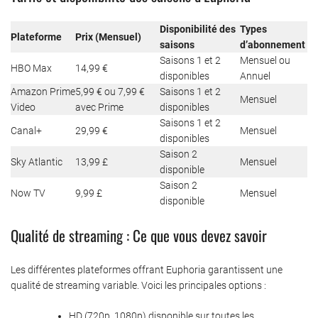
Disponibilité des
Types
Plateforme
Prix (Mensuel)
saisons
d’abonnement
Saisons 1 et 2
Mensuel ou
HBO Max
14,99 €
disponibles
Annuel
Amazon Prime
5,99 € ou 7,99 €
Saisons 1 et 2
Mensuel
Video
avec Prime
disponibles
Saisons 1 et 2
Canal+
29,99 €
Mensuel
disponibles
Saison 2
Sky Atlantic
13,99 £
Mensuel
disponible
Saison 2
Now TV
9,99 £
Mensuel
disponible
Qualité de streaming : Ce que vous devez savoir
Les différentes plateformes offrant Euphoria garantissent une
qualité de streaming variable. Voici les principales options :
HD (720p, 1080p) disponible sur toutes les