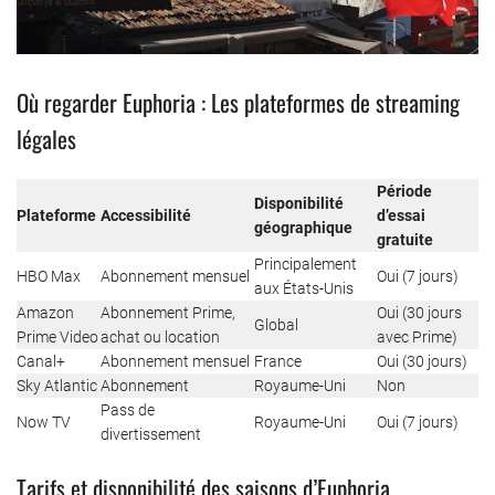
Où regarder Euphoria : Les plateformes de streaming
légales
Période
Disponibilité
Plateforme
Accessibilité
d’essai
géographique
gratuite
Principalement
HBO Max
Abonnement mensuel
Oui (7 jours)
aux États-Unis
Amazon
Abonnement Prime,
Oui (30 jours
Global
Prime Video
achat ou location
avec Prime)
Canal+
Abonnement mensuel
France
Oui (30 jours)
Sky Atlantic
Abonnement
Royaume-Uni
Non
Pass de
Now TV
Royaume-Uni
Oui (7 jours)
divertissement
Tarifs et disponibilité des saisons d’Euphoria