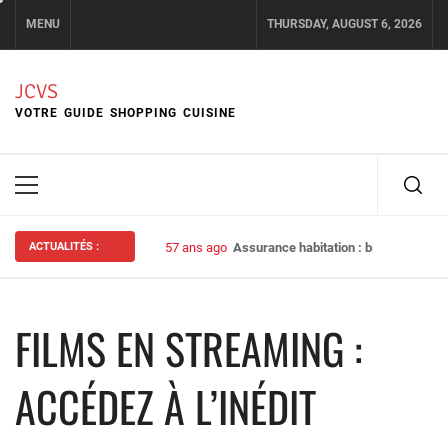
Skip
MENU
THURSDAY, AUGUST 6, 2026
to
content
JCVS
VOTRE GUIDE SHOPPING CUISINE
Primary
Menu
ACTUALITÉS :
57 ans ago
Assurance habitation : bien choisir s
FILMS EN STREAMING :
ACCÉDEZ À L’INÉDIT