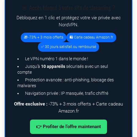
🚨 Accès bloqué à votre site de streaming ?
Débloquez en 1 clic et protégez votre vie privée avec
NordVPN.
🎁 -73% + 3 mois offerts
🛍️ Carte cadeau Amazon.fr
✅ 30 jours satisfait ou remboursé
Le VPN numéro 1 dans le monde !
Jusqu’à
10 appareils
sécurisés avec un seul
compte
Protection avancée : anti-phishing, blocage des
malwares
Navigation privée : IP masquée, trafic chiffré
Offre exclusive :
-73% + 3 mois offerts + Carte cadeau
Amazon.fr
👉 Profiter de l’offre maintenant