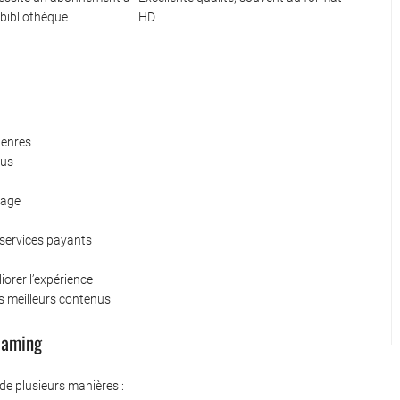
bibliothèque
HD
genres
nus
nage
services payants
iorer l’expérience
les meilleurs contenus
eaming
 de plusieurs manières :