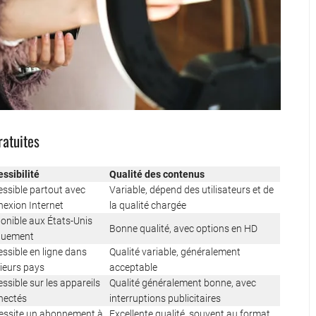
ratuites
ssibilité
Qualité des contenus
ssible partout avec
Variable, dépend des utilisateurs et de
exion Internet
la qualité chargée
onible aux États-Unis
Bonne qualité, avec options en HD
quement
ssible en ligne dans
Qualité variable, généralement
ieurs pays
acceptable
ssible sur les appareils
Qualité généralement bonne, avec
nectés
interruptions publicitaires
essite un abonnement à
Excellente qualité, souvent au format