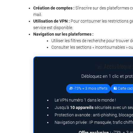
Création de comptes :
S’inscrire sur des plateformes 
mail.
Utilisation de VPN :
Pour contourner les restrictions g
service est disponible.
Navigation sur les plateformes :
Utiliser les filtres de recherche pour trouver
Consulter les sections « incontournables » ou
🚨 Accès bloqué à
Débloquez en 1 clic et pro
🎁 -73% + 3 mois offerts
🛍️ Carte ca
Le VPN numéro 1 dans le monde !
Jusqu’à
10 appareils
sécurisés avec un se
Protection avancée : anti-phishing, bloca
Navigation privée : IP masquée, trafic chiff
Offre exclusive :
-73% + 3 m